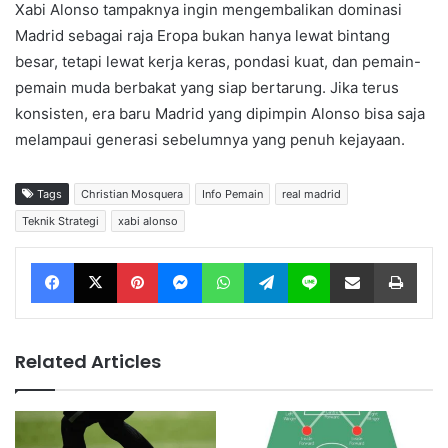
Xabi Alonso tampaknya ingin mengembalikan dominasi
Madrid sebagai raja Eropa bukan hanya lewat bintang
besar, tetapi lewat kerja keras, pondasi kuat, dan pemain-
pemain muda berbakat yang siap bertarung. Jika terus
konsisten, era baru Madrid yang dipimpin Alonso bisa saja
melampaui generasi sebelumnya yang penuh kejayaan.
Tags
Christian Mosquera
Info Pemain
real madrid
Teknik Strategi
xabi alonso
Facebook
X
Pinterest
Messenger
WhatsApp
Telegram
Line
Share via Email
Print
Related Articles