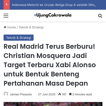
Indonesia Melorot ke Urutan Ketiga Grup A setelah Dihantam Vietnam
Menu
S
Home
/
Teknik & Strategi
Teknik & Strategi
Real Madrid Terus Berburu!
Christian Mosquera Jadi
Target Terbaru Xabi Alonso
untuk Bentuk Benteng
Pertahanan Masa Depan
Jaiman Prasasta
27 Juni 2025
167
3 minutes read