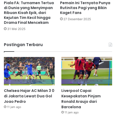
Piala FA: Turnamen Tertua
Pemain Ini Ternyata Punya
di Dunia yang Menyimpan
Rutinitas Pagi yang Bikin
Ribuan Kisah Epik, dari
Kaget Fans
Kejutan Tim Kecil hingga
27 Desember 2025
Drama Final Mencekam
31 Mei 2025
Postingan Terbaru
Chelsea Hajar AC Milan 3 0
Liverpool Capai
di Jakarta Lewat Dua Gol
Kesepakatan Pinjam
Joao Pedro
Ronald Araujo dari
Barcelona
11 jam ago
11 jam ago