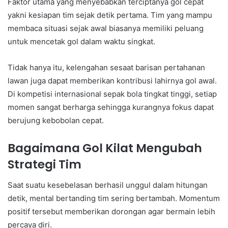
Faktor utama yang menyebabkan terciptanya gol cepat
yakni kesiapan tim sejak detik pertama. Tim yang mampu
membaca situasi sejak awal biasanya memiliki peluang
untuk mencetak gol dalam waktu singkat.
Tidak hanya itu, kelengahan sesaat barisan pertahanan
lawan juga dapat memberikan kontribusi lahirnya gol awal.
Di kompetisi internasional sepak bola tingkat tinggi, setiap
momen sangat berharga sehingga kurangnya fokus dapat
berujung kebobolan cepat.
Bagaimana Gol Kilat Mengubah
Strategi Tim
Saat suatu kesebelasan berhasil unggul dalam hitungan
detik, mental bertanding tim sering bertambah. Momentum
positif tersebut memberikan dorongan agar bermain lebih
percaya diri.