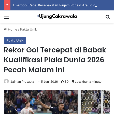
Liverpool Capai Kesepakatan Pinjam Ronald Araujo dari Barcelona
Menu
S
Home
/
Fakta Unik
Fakta Unik
Rekor Gol Tercepat di Babak
Kualifikasi Piala Dunia 2026
Pecah Malam Ini
Jaiman Prasasta
5 Juni 2026
30
Less than a minute