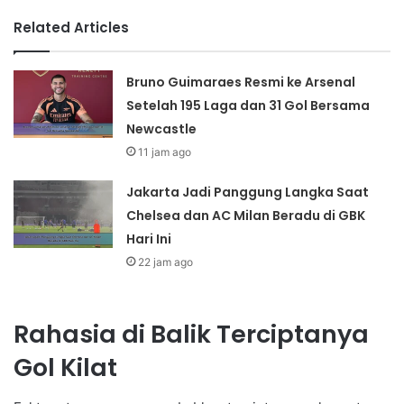
Related Articles
Bruno Guimaraes Resmi ke Arsenal
Setelah 195 Laga dan 31 Gol Bersama
Newcastle
11 jam ago
Jakarta Jadi Panggung Langka Saat
Chelsea dan AC Milan Beradu di GBK
Hari Ini
22 jam ago
Rahasia di Balik Terciptanya
Gol Kilat