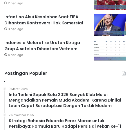
2 hari ago
Infantino Akui Kesalahan Saat FIFA
Dihantam Kontroversi Hak Komersial
3 hari ago
Indonesia Melorot ke Urutan Ketiga
Grup A setelah Dihantam Vietnam
4 hari ago
Postingan Populer
9 Maret 2026
Info Terkini Sepak Bola 2026 Banyak Klub Mulai
Mengandalkan Pemain Muda Akademi Karena Dinilai
Lebih Cepat Beradaptasi Dengan Taktik Modern
2 November 2025
Strategi Rahasia Eduardo Perez Moran untuk
Persibaya: Formula Baru Hadapi Persis di Pekan Ke-11