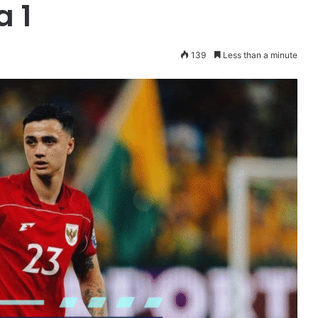
a 1
139
Less than a minute