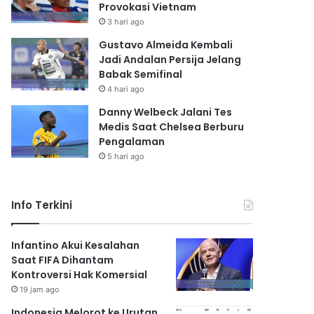
Provokasi Vietnam
3 hari ago
Gustavo Almeida Kembali
Jadi Andalan Persija Jelang
Babak Semifinal
4 hari ago
Danny Welbeck Jalani Tes
Medis Saat Chelsea Berburu
Pengalaman
5 hari ago
Info Terkini
Infantino Akui Kesalahan
Saat FIFA Dihantam
Kontroversi Hak Komersial
19 jam ago
Indonesia Melorot ke Urutan