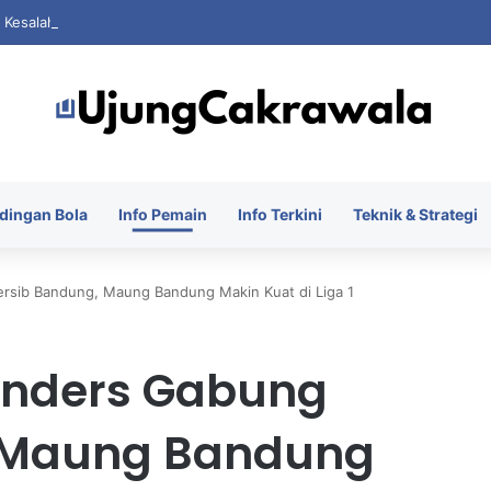
i Kesalahan Saat FIFA Dihantam Kontroversi Hak Komersial
dingan Bola
Info Pemain
Info Terkini
Teknik & Strategi
ersib Bandung, Maung Bandung Makin Kuat di Liga 1
ijnders Gabung
, Maung Bandung