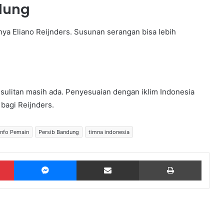
dung
ya Eliano Reijnders. Susunan serangan bisa lebih
sulitan masih ada. Penyesuaian dengan iklim Indonesia
 bagi Reijnders.
Info Pemain
Persib Bandung
timna indonesia
Pinterest
Messenger
Share via Email
Print