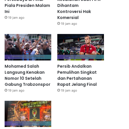
Piala Presiden Malam
Dihantam
Ini
Kontroversi Hak
Komersial
19 jam ago
19 jam ago
Mohamed Salah
Persib Andalkan
Langsung Kenakan
Pemulihan Singkat
Nomor 10 Setelah
dan Pertahanan
Gabung Trabzonspor
Rapat Jelang Final
19 jam ago
19 jam ago