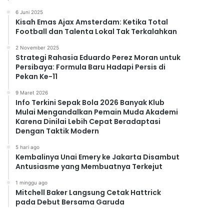
6 Juni 2025
Kisah Emas Ajax Amsterdam: Ketika Total
Football dan Talenta Lokal Tak Terkalahkan
2 November 2025
Strategi Rahasia Eduardo Perez Moran untuk
Persibaya: Formula Baru Hadapi Persis di
Pekan Ke-11
9 Maret 2026
Info Terkini Sepak Bola 2026 Banyak Klub
Mulai Mengandalkan Pemain Muda Akademi
Karena Dinilai Lebih Cepat Beradaptasi
Dengan Taktik Modern
5 hari ago
Kembalinya Unai Emery ke Jakarta Disambut
Antusiasme yang Membuatnya Terkejut
1 minggu ago
Mitchell Baker Langsung Cetak Hattrick
pada Debut Bersama Garuda