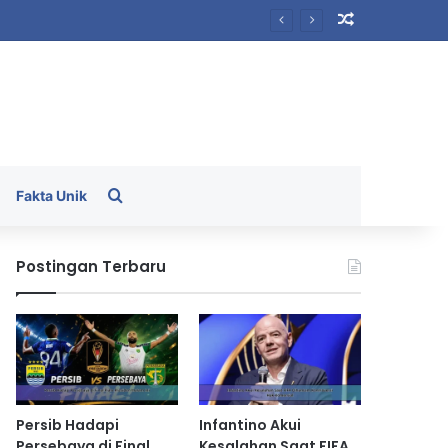
Random Arti
Search for
Fakta Unik
Postingan Terbaru
Persib Hadapi
Infantino Akui
Persebaya di Final
Kesalahan Saat FIFA