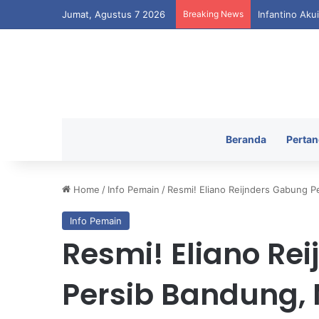
Jumat, Agustus 7 2026
Breaking News
Infantino Aku
Beranda
Pertan
Home
/
Info Pemain
/
Resmi! Eliano Reijnders Gabung P
Info Pemain
Resmi! Eliano Re
Persib Bandung