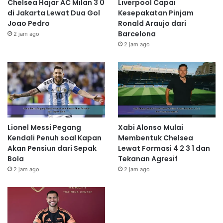
Chelsea Hajar AC Milan 3 0
Liverpool Capai
di Jakarta Lewat Dua Gol
Kesepakatan Pinjam
Joao Pedro
Ronald Araujo dari
Barcelona
2 jam ago
2 jam ago
Lionel Messi Pegang
Xabi Alonso Mulai
Kendali Penuh soal Kapan
Membentuk Chelsea
Akan Pensiun dari Sepak
Lewat Formasi 4 2 3 1 dan
Bola
Tekanan Agresif
2 jam ago
2 jam ago