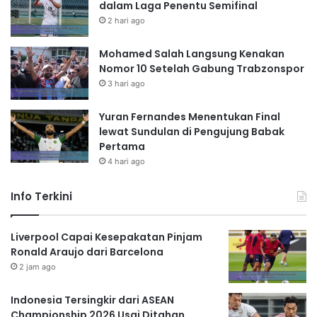
dalam Laga Penentu Semifinal
2 hari ago
Mohamed Salah Langsung Kenakan
Nomor 10 Setelah Gabung Trabzonspor
3 hari ago
Yuran Fernandes Menentukan Final
lewat Sundulan di Pengujung Babak
Pertama
4 hari ago
Info Terkini
Liverpool Capai Kesepakatan Pinjam
Ronald Araujo dari Barcelona
2 jam ago
Indonesia Tersingkir dari ASEAN
Championship 2026 Usai Ditahan