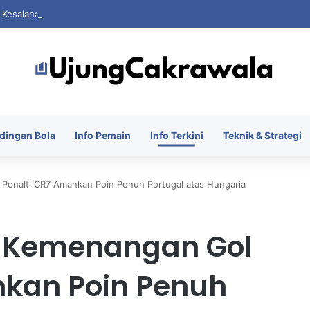
i Kesalahan Saat FIFA Dihantam Kontroversi Hak Komersial
dingan Bola
Info Pemain
Info Terkini
Teknik & Strategi
Penalti CR7 Amankan Poin Penuh Portugal atas Hungaria
u Kemenangan Gol
nkan Poin Penuh