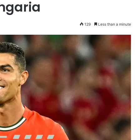
ngaria
129
Less than a minute