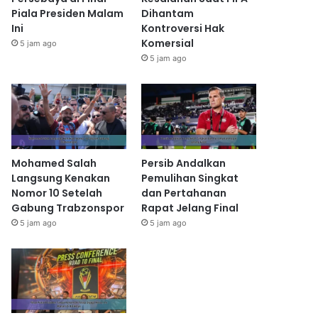
Piala Presiden Malam
Dihantam
Ini
Kontroversi Hak
Komersial
5 jam ago
5 jam ago
Mohamed Salah
Persib Andalkan
Langsung Kenakan
Pemulihan Singkat
Nomor 10 Setelah
dan Pertahanan
Gabung Trabzonspor
Rapat Jelang Final
5 jam ago
5 jam ago