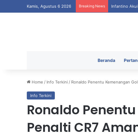
Kamis, Agustus 6 2026
Breaking News
Infantino Aku
Beranda
Pertan
Home
/
Info Terkini
/
Ronaldo Penentu Kemenangan Gol 
Info Terkini
Ronaldo Penent
Penalti CR7 Ama