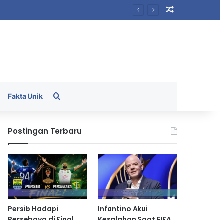
Random Arti
Search for
Fakta Unik
Postingan Terbaru
Persib Hadapi
Infantino Akui
Persebaya di Final
Kesalahan Saat FIFA