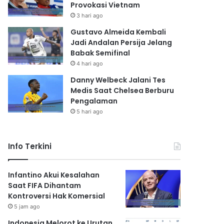
Provokasi Vietnam
3 hari ago
Gustavo Almeida Kembali
Jadi Andalan Persija Jelang
Babak Semifinal
4 hari ago
Danny Welbeck Jalani Tes
Medis Saat Chelsea Berburu
Pengalaman
5 hari ago
Info Terkini
Infantino Akui Kesalahan
Saat FIFA Dihantam
Kontroversi Hak Komersial
5 jam ago
Indonesia Melorot ke Urutan