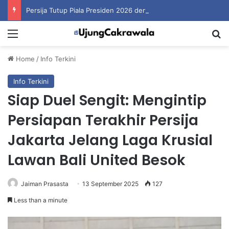
Persija Tutup Piala Presiden 2026 dengan Merebut Posisi Ketiga
Menu
S
Home
/
Info Terkini
Info Terkini
Siap Duel Sengit: Mengintip
Persiapan Terakhir Persija
Jakarta Jelang Laga Krusial
Lawan Bali United Besok
Jaiman Prasasta
13 September 2025
127
Less than a minute