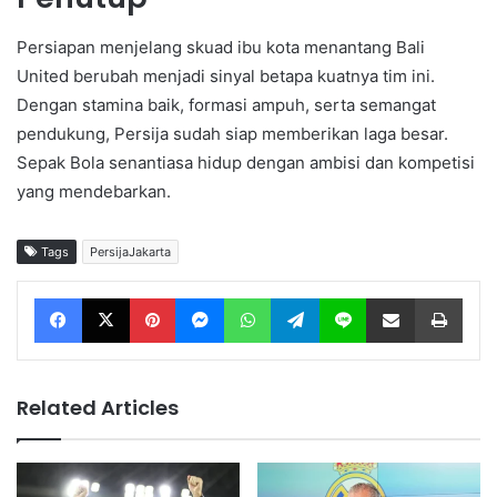
Persiapan menjelang skuad ibu kota menantang Bali
United berubah menjadi sinyal betapa kuatnya tim ini.
Dengan stamina baik, formasi ampuh, serta semangat
pendukung, Persija sudah siap memberikan laga besar.
Sepak Bola senantiasa hidup dengan ambisi dan kompetisi
yang mendebarkan.
Tags
PersijaJakarta
Facebook
X
Pinterest
Messenger
WhatsApp
Telegram
Line
Share via Email
Print
Related Articles