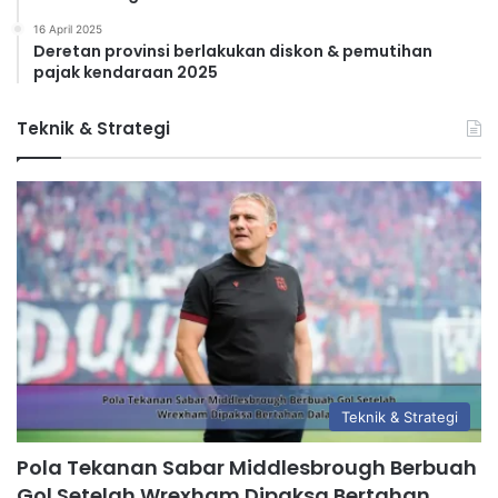
16 April 2025
Deretan provinsi berlakukan diskon & pemutihan
pajak kendaraan 2025
Teknik & Strategi
Teknik & Strategi
Pola Tekanan Sabar Middlesbrough Berbuah
Gol Setelah Wrexham Dipaksa Bertahan