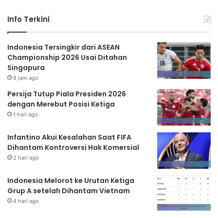
Info Terkini
Indonesia Tersingkir dari ASEAN
Championship 2026 Usai Ditahan
Singapura
8 jam ago
Persija Tutup Piala Presiden 2026
dengan Merebut Posisi Ketiga
1 hari ago
Infantino Akui Kesalahan Saat FIFA
Dihantam Kontroversi Hak Komersial
2 hari ago
Indonesia Melorot ke Urutan Ketiga
Grup A setelah Dihantam Vietnam
4 hari ago