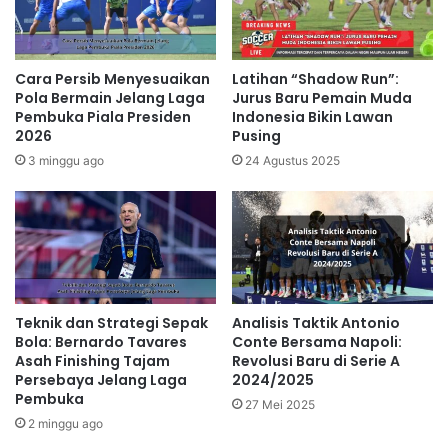
Cara Persib Menyesuaikan
Latihan “Shadow Run”:
Pola Bermain Jelang Laga
Jurus Baru Pemain Muda
Pembuka Piala Presiden
Indonesia Bikin Lawan
2026
Pusing
3 minggu ago
24 Agustus 2025
Teknik dan Strategi Sepak
Analisis Taktik Antonio
Bola: Bernardo Tavares
Conte Bersama Napoli:
Asah Finishing Tajam
Revolusi Baru di Serie A
Persebaya Jelang Laga
2024/2025
Pembuka
27 Mei 2025
2 minggu ago