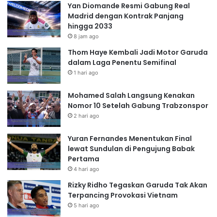
Yan Diomande Resmi Gabung Real
Madrid dengan Kontrak Panjang
hingga 2033
8 jam ago
Thom Haye Kembali Jadi Motor Garuda
dalam Laga Penentu Semifinal
1 hari ago
Mohamed Salah Langsung Kenakan
Nomor 10 Setelah Gabung Trabzonspor
2 hari ago
Yuran Fernandes Menentukan Final
lewat Sundulan di Pengujung Babak
Pertama
4 hari ago
Rizky Ridho Tegaskan Garuda Tak Akan
Terpancing Provokasi Vietnam
5 hari ago