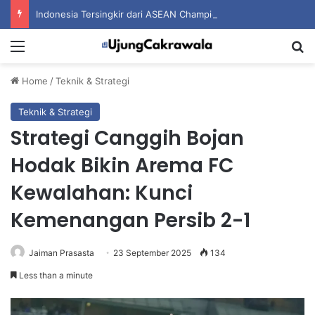
Indonesia Tersingkir dari ASEAN Championship 2026 Usai Ditahan Singapura
Menu
S
Home
/
Teknik & Strategi
Teknik & Strategi
Strategi Canggih Bojan
Hodak Bikin Arema FC
Kewalahan: Kunci
Kemenangan Persib 2-1
Jaiman Prasasta
23 September 2025
134
Less than a minute