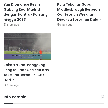
Yan Diomande Resmi
Pola Tekanan Sabar
Gabung Real Madrid
Middlesbrough Berbuah
dengan Kontrak Panjang
Gol Setelah Wrexham
hingga 2033
Dipaksa Bertahan Dalam
8 jam ago
8 jam ago
Jakarta Jadi Panggung
Langka Saat Chelsea dan
AC Milan Beradu di GBK
Hari Ini
8 jam ago
Info Pemain