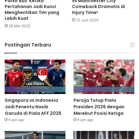
Parkir Bus: Ketika
vs Manchester City
Pertahanan Jadi Kunci
Comeback Dramatis di
Menghentikan Tim yang
Injury Time!
Lebih Kuat
12 Juni 2025
26 Mei 2025
Postingan Terbaru
Singapura vs Indonesia
Persija Tutup Piala
Jadi Penentu Nasib
Presiden 2026 dengan
Garuda di Piala AFF 2026
Merebut Posisi Ketiga
9 jam ago
9 jam ago