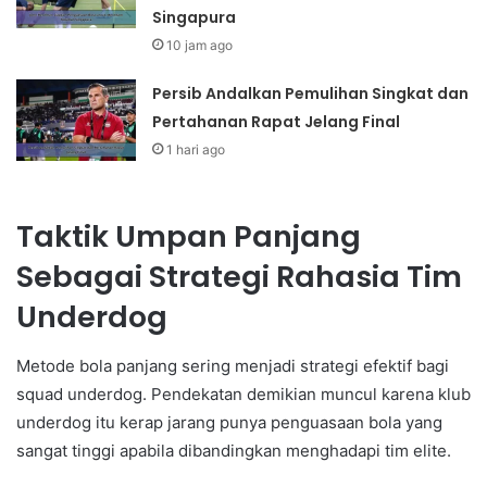
Singapura
10 jam ago
Persib Andalkan Pemulihan Singkat dan
Pertahanan Rapat Jelang Final
1 hari ago
Taktik Umpan Panjang
Sebagai Strategi Rahasia Tim
Underdog
Metode bola panjang sering menjadi strategi efektif bagi
squad underdog. Pendekatan demikian muncul karena klub
underdog itu kerap jarang punya penguasaan bola yang
sangat tinggi apabila dibandingkan menghadapi tim elite.