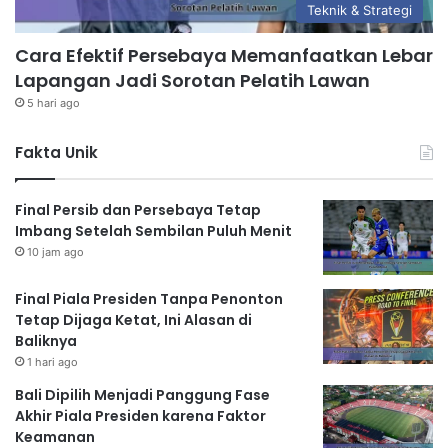
Teknik & Strategi
Cara Efektif Persebaya Memanfaatkan Lebar
Lapangan Jadi Sorotan Pelatih Lawan
5 hari ago
Fakta Unik
Final Persib dan Persebaya Tetap
Imbang Setelah Sembilan Puluh Menit
10 jam ago
Final Piala Presiden Tanpa Penonton
Tetap Dijaga Ketat, Ini Alasan di
Baliknya
1 hari ago
Bali Dipilih Menjadi Panggung Fase
Akhir Piala Presiden karena Faktor
Keamanan