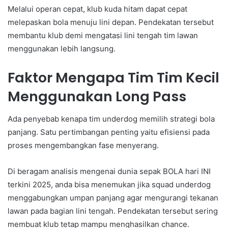
Melalui operan cepat, klub kuda hitam dapat cepat
melepaskan bola menuju lini depan. Pendekatan tersebut
membantu klub demi mengatasi lini tengah tim lawan
menggunakan lebih langsung.
Faktor Mengapa Tim Tim Kecil
Menggunakan Long Pass
Ada penyebab kenapa tim underdog memilih strategi bola
panjang. Satu pertimbangan penting yaitu efisiensi pada
proses mengembangkan fase menyerang.
Di beragam analisis mengenai dunia sepak BOLA hari INI
terkini 2025, anda bisa menemukan jika squad underdog
menggabungkan umpan panjang agar mengurangi tekanan
lawan pada bagian lini tengah. Pendekatan tersebut sering
membuat klub tetap mampu menghasilkan chance.