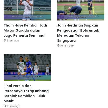
Thom Haye Kembali Jadi
John Herdman Siapkan
Motor Garuda dalam
Penguasaan Bola untuk
Laga Penentu Semifinal
Meredam Tekanan
Singapura
9 jam ago
10 jam ago
Final Persib dan
Persebaya Tetap Imbang
Setelah Sembilan Puluh
Menit
10 jam ago