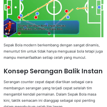
Sepak Bola modern berkembang dengan sangat dinamis,
menuntut tim untuk tidak hanya menguasai bola tetapi juga
mampu memanfaatkan setiap celah yang muncul.
Konsep Serangan Balik Instan
Serangan counter cepat dapat diartikan sebagai cara
membangun serangan yang terjadi cepat setelah tim
mengambil kendali permainan. Dalam Sepak Bola masa
kini, taktik semacam ini dianggap sebagai opsi penting
dalam menghukum celah tim lawan.