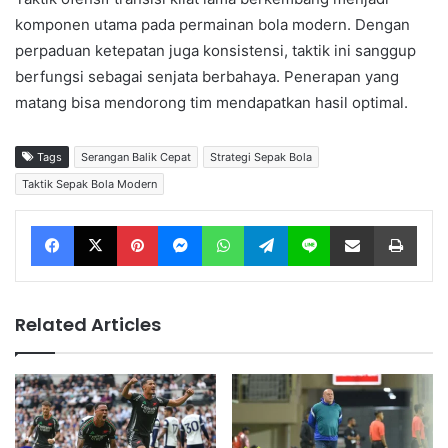
komponen utama pada permainan bola modern. Dengan
perpaduan ketepatan juga konsistensi, taktik ini sanggup
berfungsi sebagai senjata berbahaya. Penerapan yang
matang bisa mendorong tim mendapatkan hasil optimal.
Tags
Serangan Balik Cepat
Strategi Sepak Bola
Taktik Sepak Bola Modern
Facebook
X
Pinterest
Messenger
WhatsApp
Telegram
Line
Share via Email
Print
Related Articles