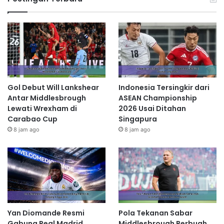
Gol Debut Will Lankshear
Indonesia Tersingkir dari
Antar Middlesbrough
ASEAN Championship
Lewati Wrexham di
2026 Usai Ditahan
Carabao Cup
Singapura
8 jam ago
8 jam ago
Yan Diomande Resmi
Pola Tekanan Sabar
Gabung Real Madrid
Middlesbrough Berbuah