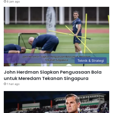
8 jam ago
Teknik & Strategi
John Herdman Siapkan Penguasaan Bola
untuk Meredam Tekanan Singapura
1 hari ago