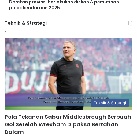
Deretan provinsi berlakukan diskon & pemutihan
pajak kendaraan 2025
Teknik & Strategi
Teknik & Strategi
Pola Tekanan Sabar Middlesbrough Berbuah
Gol Setelah Wrexham Dipaksa Bertahan
Dalam