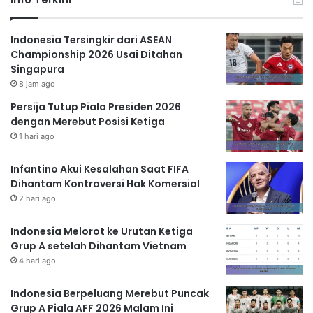
Indonesia Tersingkir dari ASEAN
Championship 2026 Usai Ditahan
Singapura
8 jam ago
Persija Tutup Piala Presiden 2026
dengan Merebut Posisi Ketiga
1 hari ago
Infantino Akui Kesalahan Saat FIFA
Dihantam Kontroversi Hak Komersial
2 hari ago
Indonesia Melorot ke Urutan Ketiga
Grup A setelah Dihantam Vietnam
4 hari ago
Indonesia Berpeluang Merebut Puncak
Grup A Piala AFF 2026 Malam Ini