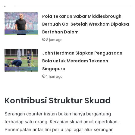
Pola Tekanan Sabar Middlesbrough
Berbuah Gol Setelah Wrexham Dipaksa
Bertahan Dalam
8 jam ago
John Herdman Siapkan Penguasaan
Bola untuk Meredam Tekanan
Singapura
1 hari ago
Kontribusi Struktur Skuad
Serangan counter instan bukan hanya bergantung
terhadap satu orang. Kerapian skuad amat diperlukan.
Penempatan antar lini perlu rapi agar alur serangan