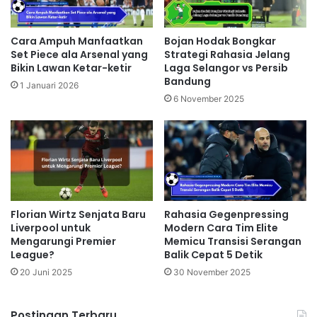
Cara Ampuh Manfaatkan
Bojan Hodak Bongkar
Set Piece ala Arsenal yang
Strategi Rahasia Jelang
Bikin Lawan Ketar-ketir
Laga Selangor vs Persib
Bandung
1 Januari 2026
6 November 2025
Florian Wirtz Senjata Baru
Rahasia Gegenpressing
Liverpool untuk
Modern Cara Tim Elite
Mengarungi Premier
Memicu Transisi Serangan
League?
Balik Cepat 5 Detik
20 Juni 2025
30 November 2025
Postingan Terbaru