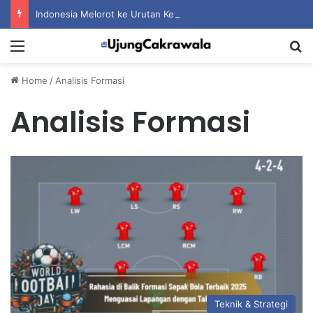
Indonesia Melorot ke Urutan Ketiga Grup A setelah Dihantam Vietnam
Menu
S
Home
/
Analisis Formasi
Analisis Formasi
Teknik & Strategi