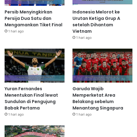
Persib Menyingkirkan
Indonesia Melorot ke
Persija Dua Satu dan
Urutan Ketiga Grup A
Mengamankan Tiket Final
setelah Dihantam
Vietnam
1 hari ago
1 hari ago
Yuran Fernandes
Garuda Wajib
Menentukan Final lewat
Memperketat Area
Sundulan di Pengujung
Belakang sebelum
Babak Pertama
Menantang Singapura
1 hari ago
1 hari ago