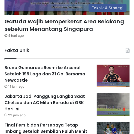
Teknik & Strategi
Garuda Wajib Memperketat Area Belakang
sebelum Menantang Singapura
4 hari ago
Fakta Unik
Bruno Guimaraes Resmi ke Arsenal
Setelah 195 Laga dan 31 Gol Bersama
Newcastle
11 jam ago
Jakarta Jadi Panggung Langka Saat
Chelsea dan AC Milan Beradu di GBK
Hari Ini
22 jam ago
Final Persib dan Persebaya Tetap
Imbang Setelah Sembilan Puluh Menit