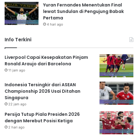
Yuran Fernandes Menentukan Final
lewat Sundulan di Pengujung Babak
Pertama
4 hari ago
Info Terkini
Liverpool Capai Kesepakatan Pinjam
Ronald Araujo dari Barcelona
11 jam ago
Indonesia Tersingkir dari ASEAN
Championship 2026 Usai Ditahan
Singapura
22 jam ago
Persija Tutup Piala Presiden 2026
dengan Merebut Posisi Ketiga
2 hari ago