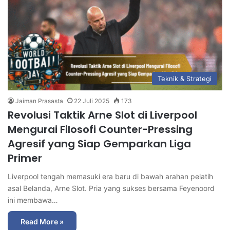
Teknik & Strategi
Jaiman Prasasta
22 Juli 2025
173
Revolusi Taktik Arne Slot di Liverpool
Mengurai Filosofi Counter-Pressing
Agresif yang Siap Gemparkan Liga
Primer
Liverpool tengah memasuki era baru di bawah arahan pelatih
asal Belanda, Arne Slot. Pria yang sukses bersama Feyenoord
ini membawa…
Read More »