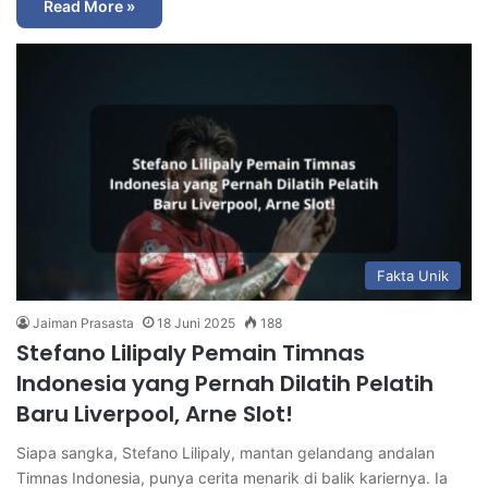
Read More »
Fakta Unik
Jaiman Prasasta
18 Juni 2025
188
Stefano Lilipaly Pemain Timnas
Indonesia yang Pernah Dilatih Pelatih
Baru Liverpool, Arne Slot!
Siapa sangka, Stefano Lilipaly, mantan gelandang andalan
Timnas Indonesia, punya cerita menarik di balik kariernya. Ia