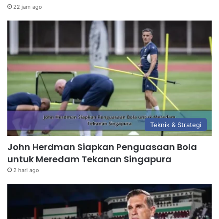
22 jam ago
Teknik & Strategi
John Herdman Siapkan Penguasaan Bola
untuk Meredam Tekanan Singapura
2 hari ago