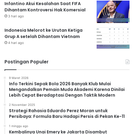
Infantino Akui Kesalahan Saat FIFA
Dihantam Kontroversi Hak Komersial
3 hari ago
Indonesia Melorot ke Urutan Ketiga
Grup A setelah Dihantam Vietnam
4 hari ago
Postingan Populer
9 Maret 2026
Info Terkini Sepak Bola 2026 Banyak Klub Mulai
Mengandalkan Pemain Muda Akademi Karena Dinilai
Lebih Cepat Beradaptasi Dengan Taktik Modern
2 November 2025
Strategi Rahasia Eduardo Perez Moran untuk
Persibaya: Formula Baru Hadapi Persis di Pekan Ke-11
1 minggu ago
Kembalinya Unai Emery ke Jakarta Disambut