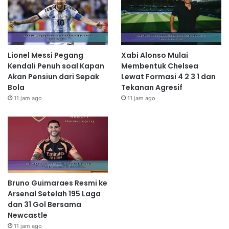
Lionel Messi Pegang
Xabi Alonso Mulai
Kendali Penuh soal Kapan
Membentuk Chelsea
Akan Pensiun dari Sepak
Lewat Formasi 4 2 3 1 dan
Bola
Tekanan Agresif
11 jam ago
11 jam ago
Bruno Guimaraes Resmi ke
Arsenal Setelah 195 Laga
dan 31 Gol Bersama
Newcastle
11 jam ago