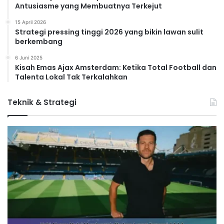
Antusiasme yang Membuatnya Terkejut
15 April 2026
Strategi pressing tinggi 2026 yang bikin lawan sulit
berkembang
6 Juni 2025
Kisah Emas Ajax Amsterdam: Ketika Total Football dan
Talenta Lokal Tak Terkalahkan
Teknik & Strategi