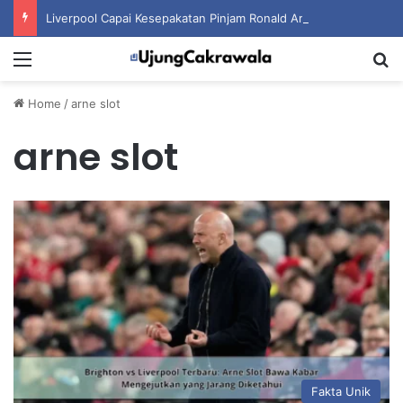
Liverpool Capai Kesepakatan Pinjam Ronald Araujo dari Barcelona
Menu
S
Home
/
arne slot
arne slot
Fakta Unik