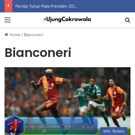
Persija Tutup Piala Presiden 2026 dengan Merebut Posisi Ketiga
Menu
S
Home
/
Bianconeri
Bianconeri
Info Terkini