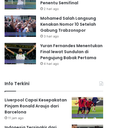
Penentu Semifinal
2 hari ago
Mohamed Salah Langsung
Kenakan Nomor 10 Setelah
Gabung Trabzonspor
3 hari ago
Yuran Fernandes Menentukan
Final lewat Sundulan di
Pengujung Babak Pertama
4 hari ago
Info Terkini
Liverpool Capai Kesepakatan
Pinjam Ronald Araujo dari
Barcelona
11 jam ago
Indonesia Tersingkir dari