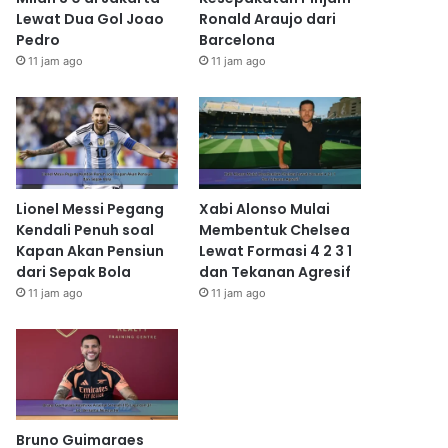
Lewat Dua Gol Joao
Ronald Araujo dari
Pedro
Barcelona
11 jam ago
11 jam ago
Lionel Messi Pegang
Xabi Alonso Mulai
Kendali Penuh soal
Membentuk Chelsea
Kapan Akan Pensiun
Lewat Formasi 4 2 3 1
dari Sepak Bola
dan Tekanan Agresif
11 jam ago
11 jam ago
Bruno Guimaraes