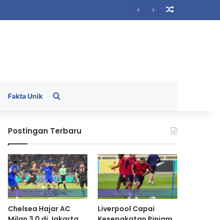
Random Arti
Search for
Fakta Unik
Postingan Terbaru
Chelsea Hajar AC
Liverpool Capai
Milan 3 0 di Jakarta
Kesepakatan Pinjam