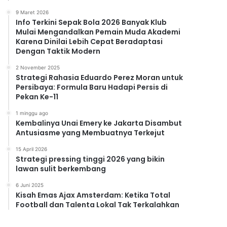
9 Maret 2026
Info Terkini Sepak Bola 2026 Banyak Klub
Mulai Mengandalkan Pemain Muda Akademi
Karena Dinilai Lebih Cepat Beradaptasi
Dengan Taktik Modern
2 November 2025
Strategi Rahasia Eduardo Perez Moran untuk
Persibaya: Formula Baru Hadapi Persis di
Pekan Ke-11
1 minggu ago
Kembalinya Unai Emery ke Jakarta Disambut
Antusiasme yang Membuatnya Terkejut
15 April 2026
Strategi pressing tinggi 2026 yang bikin
lawan sulit berkembang
6 Juni 2025
Kisah Emas Ajax Amsterdam: Ketika Total
Football dan Talenta Lokal Tak Terkalahkan