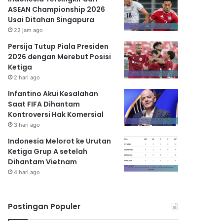
ASEAN Championship 2026
Usai Ditahan Singapura
22 jam ago
Persija Tutup Piala Presiden
2026 dengan Merebut Posisi
Ketiga
2 hari ago
Infantino Akui Kesalahan
Saat FIFA Dihantam
Kontroversi Hak Komersial
3 hari ago
Indonesia Melorot ke Urutan
Ketiga Grup A setelah
Dihantam Vietnam
4 hari ago
Postingan Populer