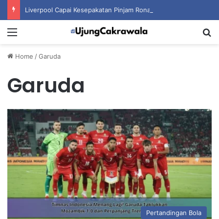
Liverpool Capai Kesepakatan Pinjam Ronald Araujo dari Barcelona
Menu
S
Home
/
Garuda
Garuda
Pertandingan Bola