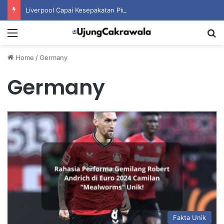
Liverpool Capai Kesepakatan Pinjam Ronald Araujo dari Barcelona
Menu
S
Home
/
Germany
Germany
Fakta Unik