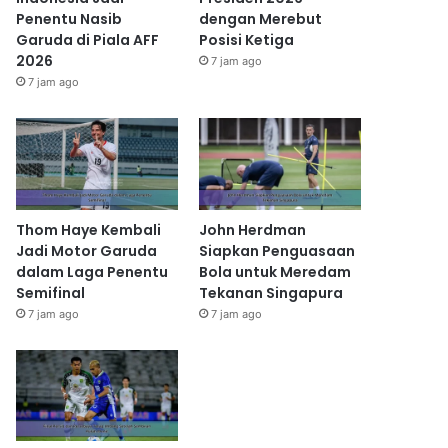
Penentu Nasib
dengan Merebut
Garuda di Piala AFF
Posisi Ketiga
2026
7 jam ago
7 jam ago
Thom Haye Kembali
John Herdman
Jadi Motor Garuda
Siapkan Penguasaan
dalam Laga Penentu
Bola untuk Meredam
Semifinal
Tekanan Singapura
7 jam ago
7 jam ago