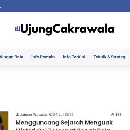
 Piala Presiden 2026 dengan Merebut Posisi Ketiga
dingan Bola
Info Pemain
Info Terkini
Teknik & Strategi
Jaiman Prasasta
24 Juli 2025
183
Mengguncang Sejarah Menguak