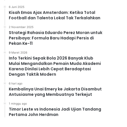
6 Juni 2025
Kisah Emas Ajax Amsterdam: Ketika Total
Football dan Talenta Lokal Tak Terkalahkan
2 November 2025
Strategi Rahasia Eduardo Perez Moran untuk
Persibaya: Formula Baru Hadapi Persis di
Pekan Ke-11
9 Maret 2026
Info Terkini Sepak Bola 2026 Banyak Klub
Mulai Mengandalkan Pemain Muda Akademi
Karena Dinilai Lebih Cepat Beradaptasi
Dengan Taktik Modern
6 hari ago
Kembalinya Unai Emery ke Jakarta Disambut
Antusiasme yang Membuatnya Terkejut
1 minggu ago
Timor Leste vs Indonesia Jadi Ujian Tandang
Pertama John Herdman