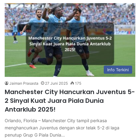
Info Terkini
Jaiman Prasasta
27 Juni 2025
175
Manchester City Hancurkan Juventus 5-
2 Sinyal Kuat Juara Piala Dunia
Antarklub 2025!
Orlando, Florida – Manchester City tampil perkasa
menghancurkan Juventus dengan skor telak 5-2 di laga
penutup Grup G Piala Dunia…