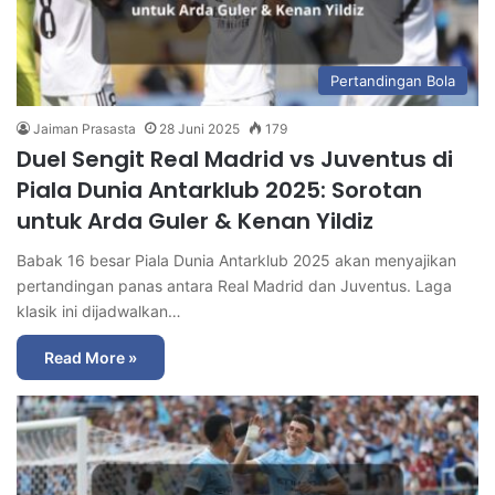
Pertandingan Bola
Jaiman Prasasta
28 Juni 2025
179
Duel Sengit Real Madrid vs Juventus di
Piala Dunia Antarklub 2025: Sorotan
untuk Arda Guler & Kenan Yildiz
Babak 16 besar Piala Dunia Antarklub 2025 akan menyajikan
pertandingan panas antara Real Madrid dan Juventus. Laga
klasik ini dijadwalkan…
Read More »