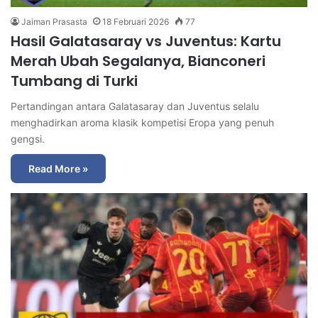
Jaiman Prasasta
18 Februari 2026
77
Hasil Galatasaray vs Juventus: Kartu
Merah Ubah Segalanya, Bianconeri
Tumbang di Turki
Pertandingan antara Galatasaray dan Juventus selalu
menghadirkan aroma klasik kompetisi Eropa yang penuh
gengsi.
Read More »