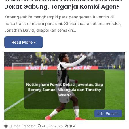
Dekat Gabung, Terganjal Komisi Agen?
Kabar gembira menghampiri para penggemar Juventus di
bursa transfer musim panas ini. Striker incaran utama mereka,
Jonathan David, dilaporkan semakin…
Read More »
Info Pemain
Jaiman Prasasta
24 Juni 2025
184