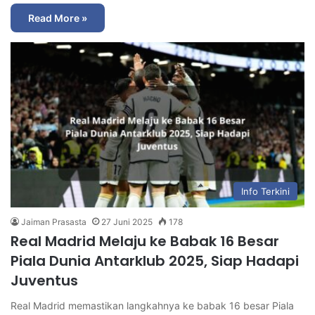
Read More »
Info Terkini
Jaiman Prasasta
27 Juni 2025
178
Real Madrid Melaju ke Babak 16 Besar
Piala Dunia Antarklub 2025, Siap Hadapi
Juventus
Real Madrid memastikan langkahnya ke babak 16 besar Piala