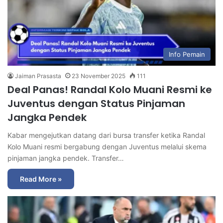
Info Pemain
Jaiman Prasasta
23 November 2025
111
Deal Panas! Randal Kolo Muani Resmi ke
Juventus dengan Status Pinjaman
Jangka Pendek
Kabar mengejutkan datang dari bursa transfer ketika Randal
Kolo Muani resmi bergabung dengan Juventus melalui skema
pinjaman jangka pendek. Transfer…
Read More »