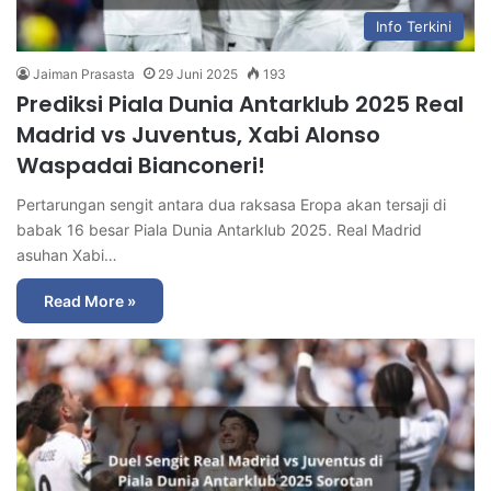
Info Terkini
Jaiman Prasasta
29 Juni 2025
193
Prediksi Piala Dunia Antarklub 2025 Real
Madrid vs Juventus, Xabi Alonso
Waspadai Bianconeri!
Pertarungan sengit antara dua raksasa Eropa akan tersaji di
babak 16 besar Piala Dunia Antarklub 2025. Real Madrid
asuhan Xabi…
Read More »