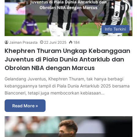
Info Terkini
Jaiman Prasasta
22 Juni 2025
184
Khephren Thuram Ungkap Kebanggaan
Juventus di Piala Dunia Antarklub dan
Obrolan NBA dengan Marcus
Gelandang Juventus, Khephren Thuram, tak hanya berbagi
kebanggaannya tampil di Piala Dunia Antarklub 2025 bersama
Bianconeri, tetapi juga membocorkan kebiasaan…
Read More »