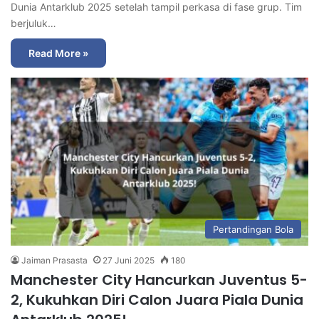
Dunia Antarklub 2025 setelah tampil perkasa di fase grup. Tim
berjuluk…
Read More »
Pertandingan Bola
Jaiman Prasasta
27 Juni 2025
180
Manchester City Hancurkan Juventus 5-
2, Kukuhkan Diri Calon Juara Piala Dunia