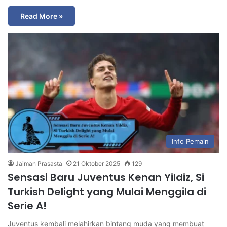
Read More »
Info Pemain
Jaiman Prasasta
21 Oktober 2025
129
Sensasi Baru Juventus Kenan Yildiz, Si
Turkish Delight yang Mulai Menggila di
Serie A!
Juventus kembali melahirkan bintang muda yang membuat