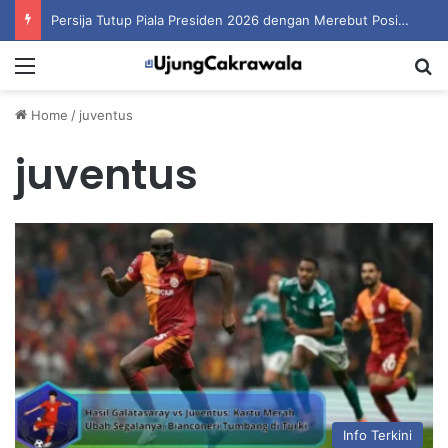
Thom Haye Kembali Jadi Motor Garuda dalam Laga Penentu Semifinal
Menu
S
Home
/
juventus
juventus
Info Terkini