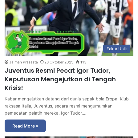
Fakta Unik
Jaiman Prasasta
28 Oktober 2025
113
Juventus Resmi Pecat Igor Tudor,
Keputusan Mengejutkan di Tengah
Krisis!
Kabar mengejutkan datang dari dunia sepak bola Eropa. Klub
raksasa Italia, Juventus, secara resmi mengumumkan
pemecatan pelatih mereka, Igor Tudor,…
Read More »