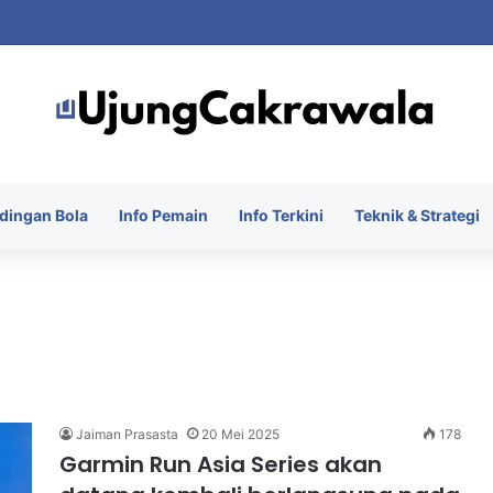
singkir dari ASEAN Championship 2026 Usai Ditahan Singapura
dingan Bola
Info Pemain
Info Terkini
Teknik & Strategi
Jaiman Prasasta
20 Mei 2025
178
Garmin Run Asia Series akan