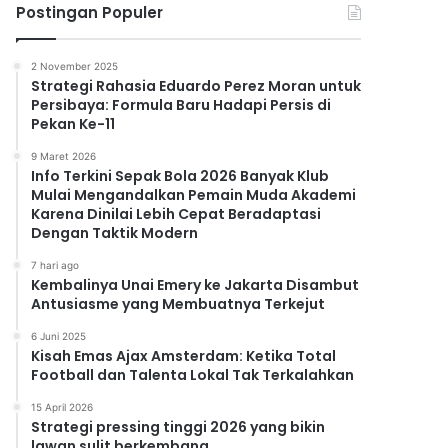
Postingan Populer
2 November 2025
Strategi Rahasia Eduardo Perez Moran untuk
Persibaya: Formula Baru Hadapi Persis di
Pekan Ke-11
9 Maret 2026
Info Terkini Sepak Bola 2026 Banyak Klub
Mulai Mengandalkan Pemain Muda Akademi
Karena Dinilai Lebih Cepat Beradaptasi
Dengan Taktik Modern
7 hari ago
Kembalinya Unai Emery ke Jakarta Disambut
Antusiasme yang Membuatnya Terkejut
6 Juni 2025
Kisah Emas Ajax Amsterdam: Ketika Total
Football dan Talenta Lokal Tak Terkalahkan
15 April 2026
Strategi pressing tinggi 2026 yang bikin
lawan sulit berkembang