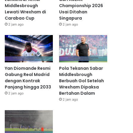
Middlesbrough
Championship 2026
Lewati Wrexham di
Usai Ditahan
Carabao Cup
Singapura
2 jam ago
2 jam ago
Yan Diomande Resmi
Pola Tekanan Sabar
Gabung Real Madrid
Middlesbrough
dengan Kontrak
Berbuah Gol Setelah
Panjang hingga 2033
Wrexham Dipaksa
Bertahan Dalam
2 jam ago
2 jam ago