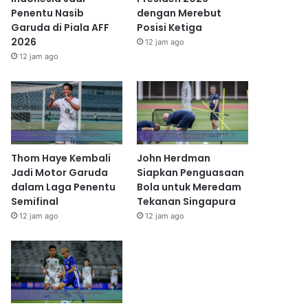
Penentu Nasib
dengan Merebut
Garuda di Piala AFF
Posisi Ketiga
2026
12 jam ago
12 jam ago
Thom Haye Kembali
John Herdman
Jadi Motor Garuda
Siapkan Penguasaan
dalam Laga Penentu
Bola untuk Meredam
Semifinal
Tekanan Singapura
12 jam ago
12 jam ago