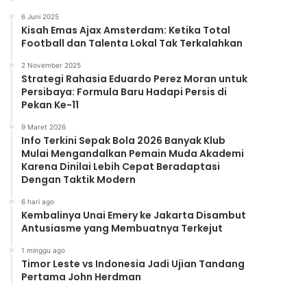
6 Juni 2025
Kisah Emas Ajax Amsterdam: Ketika Total
Football dan Talenta Lokal Tak Terkalahkan
2 November 2025
Strategi Rahasia Eduardo Perez Moran untuk
Persibaya: Formula Baru Hadapi Persis di
Pekan Ke-11
9 Maret 2026
Info Terkini Sepak Bola 2026 Banyak Klub
Mulai Mengandalkan Pemain Muda Akademi
Karena Dinilai Lebih Cepat Beradaptasi
Dengan Taktik Modern
6 hari ago
Kembalinya Unai Emery ke Jakarta Disambut
Antusiasme yang Membuatnya Terkejut
1 minggu ago
Timor Leste vs Indonesia Jadi Ujian Tandang
Pertama John Herdman