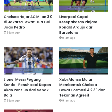
Chelsea Hajar AC Milan 3 0
Liverpool Capai
di Jakarta Lewat Dua Gol
Kesepakatan Pinjam
Joao Pedro
Ronald Araujo dari
Barcelona
9 jam ago
9 jam ago
Lionel Messi Pegang
Xabi Alonso Mulai
Kendali Penuh soal Kapan
Membentuk Chelsea
Akan Pensiun dari Sepak
Lewat Formasi 4 2 3 1 dan
Bola
Tekanan Agresif
9 jam ago
9 jam ago