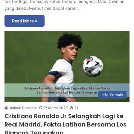
tak terduga, termasuk kabar terbaru mengenai Max Dowman
yang disebut-sebut mendapat saran…
Read More »
Info Pemain
Jaiman Prasasta
27 Maret 2026
51
Cristiano Ronaldo Jr Selangkah Lagi ke
Real Madrid, Fakta Latihan Bersama Los
Blancos Terungkap