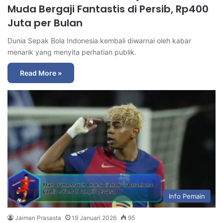
Muda Bergaji Fantastis di Persib, Rp400
Juta per Bulan
Dunia Sepak Bola Indonesia kembali diwarnai oleh kabar
menarik yang menyita perhatian publik.
Read More »
Info Pemain
Jaiman Prasasta
19 Januari 2026
95