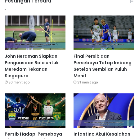
Postingan Terbaru
John Herdman Siapkan
Final Persib dan
Penguasaan Bola untuk
Persebaya Tetap Imbang
Meredam Tekanan
Setelah Sembilan Puluh
Singapura
Menit
30 menit ago
31 menit ago
Persib Hadapi Persebaya
Infantino Akui Kesalahan