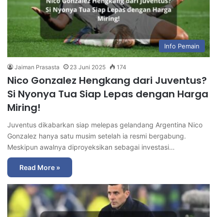
Info Pemain
Jaiman Prasasta
23 Juni 2025
174
Nico Gonzalez Hengkang dari Juventus?
Si Nyonya Tua Siap Lepas dengan Harga
Miring!
Juventus dikabarkan siap melepas gelandang Argentina Nico
Gonzalez hanya satu musim setelah ia resmi bergabung.
Meskipun awalnya diproyeksikan sebagai investasi…
Read More »