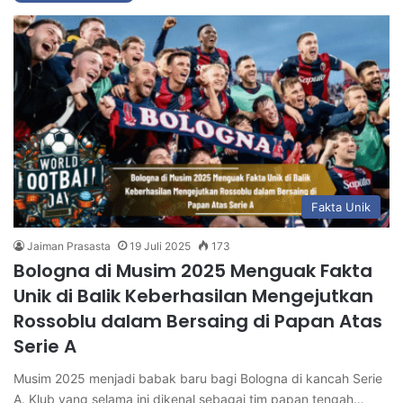
Fakta Unik
Jaiman Prasasta
19 Juli 2025
173
Bologna di Musim 2025 Menguak Fakta
Unik di Balik Keberhasilan Mengejutkan
Rossoblu dalam Bersaing di Papan Atas
Serie A
Musim 2025 menjadi babak baru bagi Bologna di kancah Serie
A. Klub yang selama ini dikenal sebagai tim papan tengah…