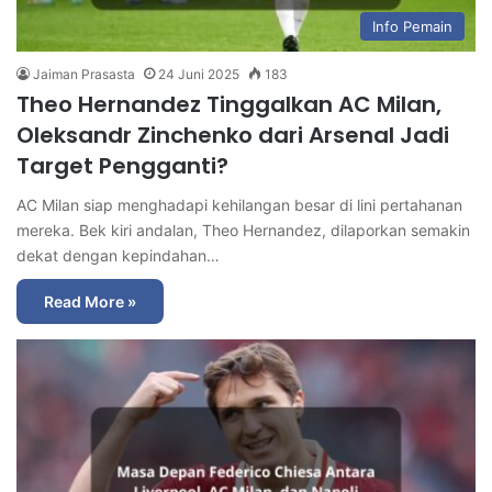
Info Pemain
Jaiman Prasasta
24 Juni 2025
183
Theo Hernandez Tinggalkan AC Milan,
Oleksandr Zinchenko dari Arsenal Jadi
Target Pengganti?
AC Milan siap menghadapi kehilangan besar di lini pertahanan
mereka. Bek kiri andalan, Theo Hernandez, dilaporkan semakin
dekat dengan kepindahan…
Read More »