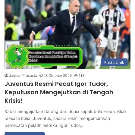
Fakta Unik
Jaiman Prasasta
28 Oktober 2025
113
Juventus Resmi Pecat Igor Tudor,
Keputusan Mengejutkan di Tengah
Krisis!
Kabar mengejutkan datang dari dunia sepak bola Eropa. Klub
raksasa Italia, Juventus, secara resmi mengumumkan
pemecatan pelatih mereka, Igor Tudor,…