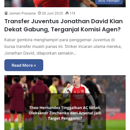
Info Pemain
Jaiman Prasasta
26 Juni 2025
174
Transfer Juventus Jonathan David Kian
Dekat Gabung, Terganjal Komisi Agen?
Kabar gembira menghampiri para penggemar Juventus di
bursa transfer musim panas ini. Striker incaran utama mereka,
Jonathan David, dilaporkan semakin…
Read More »