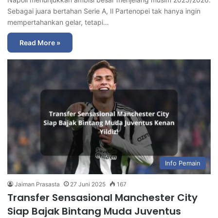
Sebagai juara bertahan Serie A, Il Partenopei tak hanya ingin
mempertahankan gelar, tetapi…
Read More »
Info Pemain
Jaiman Prasasta
27 Juni 2025
167
Transfer Sensasional Manchester City
Siap Bajak Bintang Muda Juventus