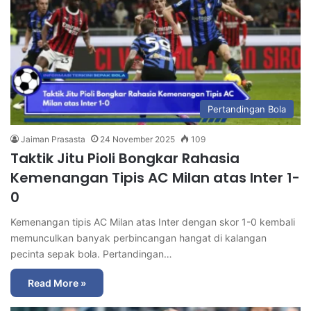
Pertandingan Bola
Jaiman Prasasta
24 November 2025
109
Taktik Jitu Pioli Bongkar Rahasia
Kemenangan Tipis AC Milan atas Inter 1-
0
Kemenangan tipis AC Milan atas Inter dengan skor 1-0 kembali
memunculkan banyak perbincangan hangat di kalangan
pecinta sepak bola. Pertandingan…
Read More »