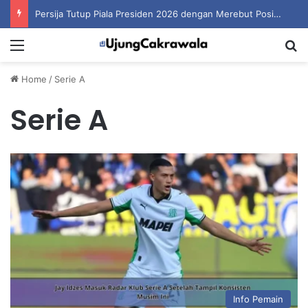
Thom Haye Kembali Jadi Motor Garuda dalam Laga Penentu Semifinal
Menu
S
Home
/
Serie A
Serie A
Info Pemain