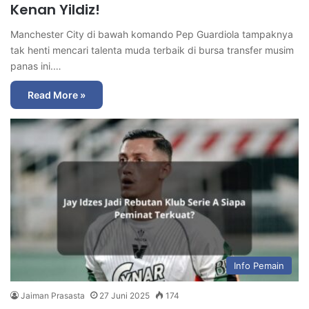
Kenan Yildiz!
Manchester City di bawah komando Pep Guardiola tampaknya
tak henti mencari talenta muda terbaik di bursa transfer musim
panas ini.…
Read More »
Info Pemain
Jaiman Prasasta
27 Juni 2025
174