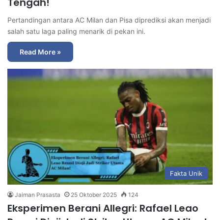
Tengah!
Pertandingan antara AC Milan dan Pisa diprediksi akan menjadi
salah satu laga paling menarik di pekan ini.
Read More »
Fakta Unik
Jaiman Prasasta
25 Oktober 2025
124
Eksperimen Berani Allegri: Rafael Leao