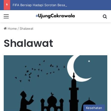
FIFA Bersiap Hadapi Sorotan Besar Jelang Pemilihan Presiden Baru Organisasi
Menu
S
Home
/
Shalawat
Shalawat
Kesehatan