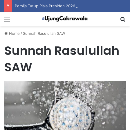
Persija Tutup Piala Presiden 2026 dengan Merebut Posisi Ketiga
Menu
S
Home
/
Sunnah Rasulullah SAW
Sunnah Rasulullah
SAW