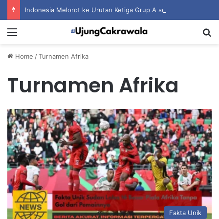
Indonesia Melorot ke Urutan Ketiga Grup A setelah Dihantam Vietnam
Menu
S
Home
/
Turnamen Afrika
Turnamen Afrika
Fakta Unik