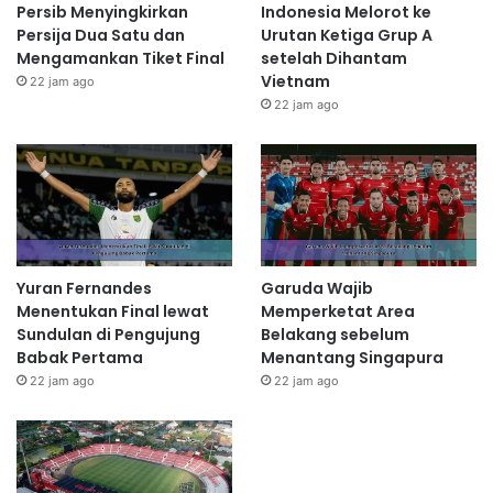
Persib Menyingkirkan
Indonesia Melorot ke
Persija Dua Satu dan
Urutan Ketiga Grup A
Mengamankan Tiket Final
setelah Dihantam
Vietnam
22 jam ago
22 jam ago
Yuran Fernandes
Garuda Wajib
Menentukan Final lewat
Memperketat Area
Sundulan di Pengujung
Belakang sebelum
Babak Pertama
Menantang Singapura
22 jam ago
22 jam ago