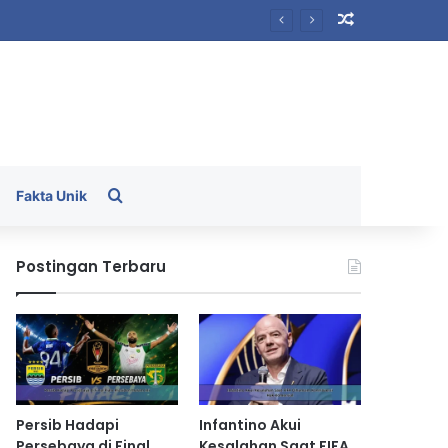
Random Arti
Search for
Fakta Unik
Postingan Terbaru
Persib Hadapi
Infantino Akui
Persebaya di Final
Kesalahan Saat FIFA