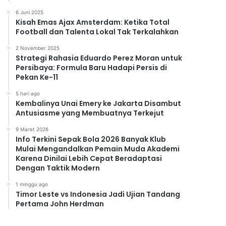
6 Juni 2025
Kisah Emas Ajax Amsterdam: Ketika Total
Football dan Talenta Lokal Tak Terkalahkan
2 November 2025
Strategi Rahasia Eduardo Perez Moran untuk
Persibaya: Formula Baru Hadapi Persis di
Pekan Ke-11
5 hari ago
Kembalinya Unai Emery ke Jakarta Disambut
Antusiasme yang Membuatnya Terkejut
9 Maret 2026
Info Terkini Sepak Bola 2026 Banyak Klub
Mulai Mengandalkan Pemain Muda Akademi
Karena Dinilai Lebih Cepat Beradaptasi
Dengan Taktik Modern
1 minggu ago
Timor Leste vs Indonesia Jadi Ujian Tandang
Pertama John Herdman