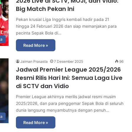
2026 Live di SCTV, MOJI, dan Vidio:
Big Match Pekan Ini
Pekan krusial Liga Inggris kembali hadir pada 21
hingga 24 Februari 2026 dan siap memanjakan para
pecinta Sepak Bola di…
la
Read More »
Jaiman Prasasta
7 Desember 2025
96
Jadwal Premier League 2025/2026
Resmi Rilis Hari Ini: Semua Laga Live
di SCTV dan Vidio
Premier League akhirnya merilis jadwal resmi musim
2025/2026, dan para penggemar Sepak Bola di seluruh
dunia langsung menyambutnya dengan penuh…
la
Read More »