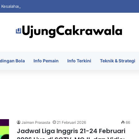
i Kesalahan Saat FIFA Dihantam Kontroversi Hak Komersial
dingan Bola
Info Pemain
Info Terkini
Teknik & Strategi
Jaiman Prasasta
21 Februari 2026
66
Jadwal Liga Inggris 21-24 Februari