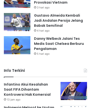
Provokasi Vietnam
3 hari ago
Gustavo Almeida Kembali
Jadi Andalan Persija Jelang
Babak Semifinal
4 hari ago
Danny Welbeck Jalani Tes
Medis Saat Chelsea Berburu
Pengalaman
5 hari ago
Info Terkini
Infantino Akui Kesalahan
Saat FIFA Dihantam
Kontroversi Hak Komersial
13 jam ago
Indonesia Melorot ke Urutan