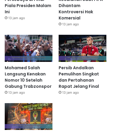
Piala Presiden Malam
Dihantam
Ini
Kontroversi Hak
Komersial
13 jam ago
13 jam ago
Mohamed Salah
Persib Andalkan
Langsung Kenakan
Pemulihan Singkat
Nomor 10 Setelah
dan Pertahanan
Gabung Trabzonspor
Rapat Jelang Final
13 jam ago
13 jam ago