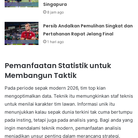
Singapura
8 jam ago
Persib Andalkan Pemulihan Singkat dan
Pertahanan Rapat Jelang Final
1 hari ago
Pemanfaatan Statistik untuk
Membangun Taktik
Pada periode sepak modern 2026, tim top kian
mengoptimalkan data. Teknik itu memungkinkan staf teknis
untuk menilai karakter tim lawan. Informasi unik itu
menunjukkan kalau sepak dunia terkini tak cuma bertumpu
pada insting, tetapi juga pada analisis yang. Bagi anda yang
ingin mendalami teknik modern, pemanfaatan analisis
menjadikan unsur penting dalam merancang strategi.