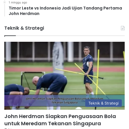
1 minggu ago
Timor Leste vs Indonesia Jadi Ujian Tandang Pertama
John Herdman
Teknik & Strategi
Teknik & Strategi
John Herdman Siapkan Penguasaan Bola
untuk Meredam Tekanan Singapura