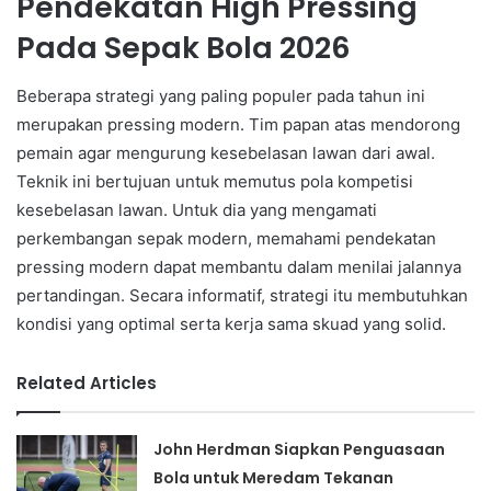
Pendekatan High Pressing
Pada Sepak Bola 2026
Beberapa strategi yang paling populer pada tahun ini
merupakan pressing modern. Tim papan atas mendorong
pemain agar mengurung kesebelasan lawan dari awal.
Teknik ini bertujuan untuk memutus pola kompetisi
kesebelasan lawan. Untuk dia yang mengamati
perkembangan sepak modern, memahami pendekatan
pressing modern dapat membantu dalam menilai jalannya
pertandingan. Secara informatif, strategi itu membutuhkan
kondisi yang optimal serta kerja sama skuad yang solid.
Related Articles
John Herdman Siapkan Penguasaan
Bola untuk Meredam Tekanan