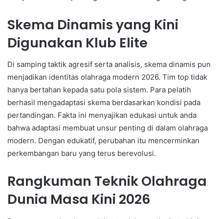
Skema Dinamis yang Kini
Digunakan Klub Elite
Di samping taktik agresif serta analisis, skema dinamis pun
menjadikan identitas olahraga modern 2026. Tim top tidak
hanya bertahan kepada satu pola sistem. Para pelatih
berhasil mengadaptasi skema berdasarkan kondisi pada
pertandingan. Fakta ini menyajikan edukasi untuk anda
bahwa adaptasi membuat unsur penting di dalam olahraga
modern. Dengan edukatif, perubahan itu mencerminkan
perkembangan baru yang terus berevolusi.
Rangkuman Teknik Olahraga
Dunia Masa Kini 2026