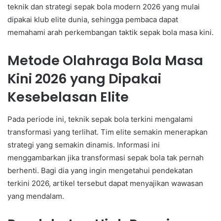
teknik dan strategi sepak bola modern 2026 yang mulai
dipakai klub elite dunia, sehingga pembaca dapat
memahami arah perkembangan taktik sepak bola masa kini.
Metode Olahraga Bola Masa
Kini 2026 yang Dipakai
Kesebelasan Elite
Pada periode ini, teknik sepak bola terkini mengalami
transformasi yang terlihat. Tim elite semakin menerapkan
strategi yang semakin dinamis. Informasi ini
menggambarkan jika transformasi sepak bola tak pernah
berhenti. Bagi dia yang ingin mengetahui pendekatan
terkini 2026, artikel tersebut dapat menyajikan wawasan
yang mendalam.