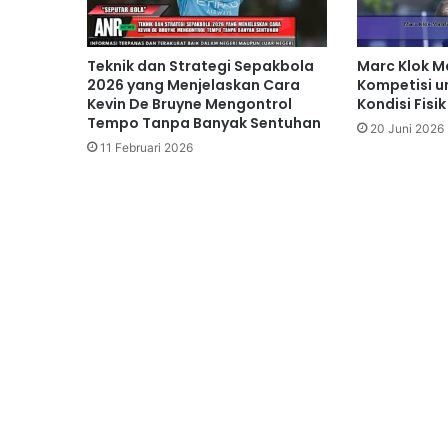
Teknik dan Strategi Sepakbola
Marc Klok 
2026 yang Menjelaskan Cara
Kompetisi u
Kevin De Bruyne Mengontrol
Kondisi Fisik
Tempo Tanpa Banyak Sentuhan
20 Juni 2026
11 Februari 2026