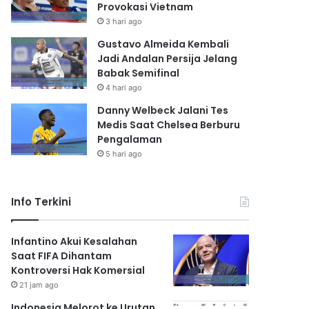
Provokasi Vietnam
3 hari ago
Gustavo Almeida Kembali
Jadi Andalan Persija Jelang
Babak Semifinal
4 hari ago
Danny Welbeck Jalani Tes
Medis Saat Chelsea Berburu
Pengalaman
5 hari ago
Info Terkini
Infantino Akui Kesalahan
Saat FIFA Dihantam
Kontroversi Hak Komersial
21 jam ago
Indonesia Melorot ke Urutan