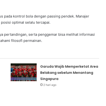
okus pada kontrol bola dengan passing pendek. Manajer
osisi optimal selalu tercapai.
a pertandingan, serta penggemar bisa melihat informasi
ahami filosofi permainan.
Garuda Wajib Memperketat Area
Belakang sebelum Menantang
Singapura
2 hari ago