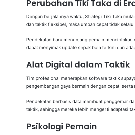
Perubahan Tiki Taka di E
Dengan berjalannya waktu, Strategi Tiki Taka mula
dan taktik fleksibel, maka umpan cepat tidak selalu 
Pendekatan baru menunjang pemain menciptakan r
dapat menyimak update sepak bola terkini dan adapt
Alat Digital dalam Taktik
Tim profesional menerapkan software taktik supay
pengembangan gaya bermain dengan cepat, serta m
Pendekatan berbasis data membuat penggemar dapa
taktik, sehingga mereka lebih mengerti adaptasi ta
Psikologi Pemain