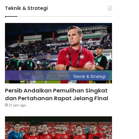
Teknik & Strategi
Teknik & Strategi
Persib Andalkan Pemulihan Singkat
dan Pertahanan Rapat Jelang Final
21 jam ago