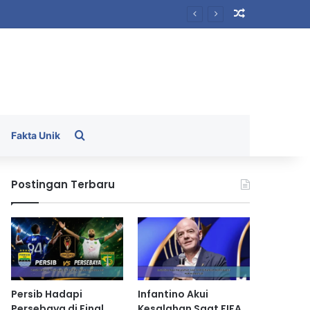
Random Arti
Search for
Fakta Unik
Postingan Terbaru
Persib Hadapi
Infantino Akui
Persebaya di Final
Kesalahan Saat FIFA