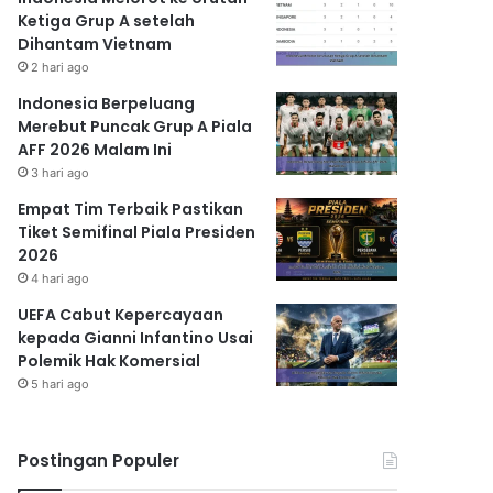
Ketiga Grup A setelah
Dihantam Vietnam
2 hari ago
Indonesia Berpeluang
Merebut Puncak Grup A Piala
AFF 2026 Malam Ini
3 hari ago
Empat Tim Terbaik Pastikan
Tiket Semifinal Piala Presiden
2026
4 hari ago
UEFA Cabut Kepercayaan
kepada Gianni Infantino Usai
Polemik Hak Komersial
5 hari ago
Postingan Populer