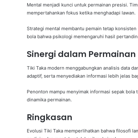
Mental menjadi kunci untuk permainan presisi. Tim 
mempertahankan fokus ketika menghadapi lawan.
Strategi mental membantu pemain tetap konsisten
bola bahwa psikologi memengaruhi hasil pertandin
Sinergi dalam Permainan
Tiki Taka modern menggabungkan analisis data dan
adaptif, serta menyediakan informasi lebih jelas bag
Penonton mampu menyimak informasi sepak bola t
dinamika permainan.
Ringkasan
Evolusi Tiki Taka memperlihatkan bahwa filosofi la