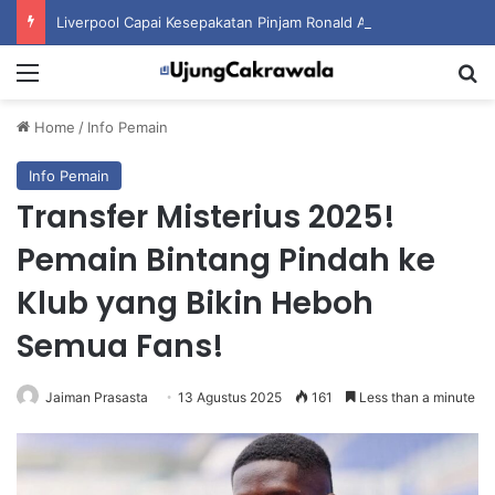
Liverpool Capai Kesepakatan Pinjam Ronald Araujo dari Barcelona
Menu
S
Home
/
Info Pemain
Info Pemain
Transfer Misterius 2025!
Pemain Bintang Pindah ke
Klub yang Bikin Heboh
Semua Fans!
Jaiman Prasasta
13 Agustus 2025
161
Less than a minute