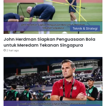
Teknik & Strategi
John Herdman Siapkan Penguasaan Bola
untuk Meredam Tekanan Singapura
2 hari ago