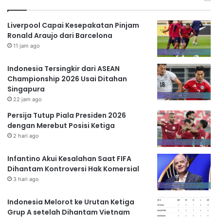
Liverpool Capai Kesepakatan Pinjam
Ronald Araujo dari Barcelona
11 jam ago
Indonesia Tersingkir dari ASEAN
Championship 2026 Usai Ditahan
Singapura
22 jam ago
Persija Tutup Piala Presiden 2026
dengan Merebut Posisi Ketiga
2 hari ago
Infantino Akui Kesalahan Saat FIFA
Dihantam Kontroversi Hak Komersial
3 hari ago
Indonesia Melorot ke Urutan Ketiga
Grup A setelah Dihantam Vietnam