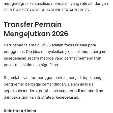
mengintegrasikan analisis mendalam yang relevan dengan
SEPUTAR SEPAKBOLA HARI INI TERBARU 2025.
Transfer Pemain
Mengejutkan 2026
Perubahan talenta di 2026 adalah fokus krusial para
penggemar. Dia bisa menyaksikan jika anak muda berganti
kesebelasan secara metode yang cermat memengaruhi
performansi tim dan signifikan.
Sejumlah transfer menggemparkan menjadi topik hangat
penggemar berbagai pertandingan. Dalam analisis
sepakbola modern, perubahan yang terjadi memberikan
dampak signifikan di strategi kesebelasan.
Related Articles