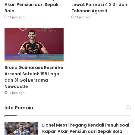
Akan Pensiun dari Sepak
Lewat Formasi 4 2 3 1 dan
Bola
Tekanan Agresif
11 jam ago
11 jam ago
Bruno Guimaraes Resmi ke
Arsenal Setelah 195 Laga
dan 31 Gol Bersama
Newcastle
11 jam ago
Info Pemain
Lionel Messi Pegang Kendali Penuh soal
Kapan Akan Pensiun dari Sepak Bola