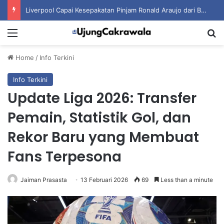
Liverpool Capai Kesepakatan Pinjam Ronald Araujo dari Barcelona
Menu
S
Home
/
Info Terkini
Info Terkini
Update Liga 2026: Transfer
Pemain, Statistik Gol, dan
Rekor Baru yang Membuat
Fans Terpesona
Jaiman Prasasta
13 Februari 2026
69
Less than a minute