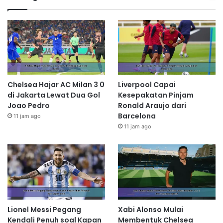
Chelsea Hajar AC Milan 3 0
Liverpool Capai
di Jakarta Lewat Dua Gol
Kesepakatan Pinjam
Joao Pedro
Ronald Araujo dari
Barcelona
11 jam ago
11 jam ago
Lionel Messi Pegang
Xabi Alonso Mulai
Kendali Penuh soal Kapan
Membentuk Chelsea