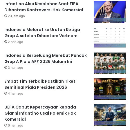
Infantino Akui Kesalahan Saat FIFA
Dihantam Kontroversi Hak Komersial
23 jam ago
Indonesia Melorot ke Urutan Ketiga
Grup A setelah Dihantam Vietnam
2 hari ago
Indonesia Berpeluang Merebut Puncak
Grup A Piala AFF 2026 Malam Ini
3 hari ago
Empat Tim Terbaik Pastikan Tiket
Semifinal Piala Presiden 2026
4 hari ago
UEFA Cabut Kepercayaan kepada
Gianni Infantino Usai Polemik Hak
Komersial
6 hari ago