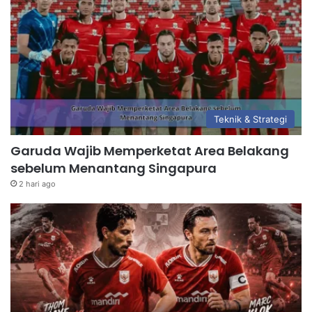
Teknik & Strategi
Garuda Wajib Memperketat Area Belakang
sebelum Menantang Singapura
2 hari ago