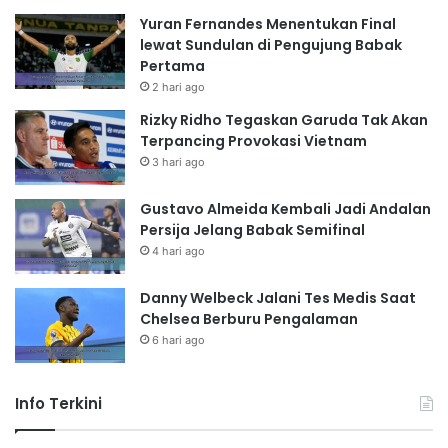
Yuran Fernandes Menentukan Final
lewat Sundulan di Pengujung Babak
Pertama
2 hari ago
Rizky Ridho Tegaskan Garuda Tak Akan
Terpancing Provokasi Vietnam
3 hari ago
Gustavo Almeida Kembali Jadi Andalan
Persija Jelang Babak Semifinal
4 hari ago
Danny Welbeck Jalani Tes Medis Saat
Chelsea Berburu Pengalaman
6 hari ago
Info Terkini