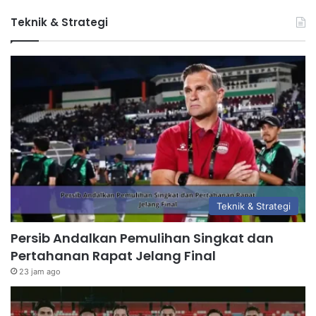
Teknik & Strategi
Teknik & Strategi
Persib Andalkan Pemulihan Singkat dan
Pertahanan Rapat Jelang Final
23 jam ago