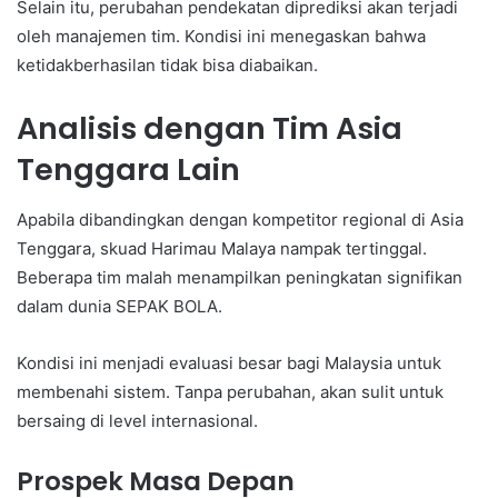
Selain itu, perubahan pendekatan diprediksi akan terjadi
oleh manajemen tim. Kondisi ini menegaskan bahwa
ketidakberhasilan tidak bisa diabaikan.
Analisis dengan Tim Asia
Tenggara Lain
Apabila dibandingkan dengan kompetitor regional di Asia
Tenggara, skuad Harimau Malaya nampak tertinggal.
Beberapa tim malah menampilkan peningkatan signifikan
dalam dunia SEPAK BOLA.
Kondisi ini menjadi evaluasi besar bagi Malaysia untuk
membenahi sistem. Tanpa perubahan, akan sulit untuk
bersaing di level internasional.
Prospek Masa Depan