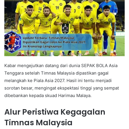
Kabar mengejutkan datang dari dunia SEPAK BOLA Asia
Tenggara setelah Timnas Malaysia dipastikan gagal
melangkah ke Piala Asia 2027. Hasil ini tentu menjadi
sorotan besar, mengingat ekspektasi tinggi yang sempat
dibebankan kepada skuad Harimau Malaya.
Alur Peristiwa Kegagalan
Timnas Malaysia