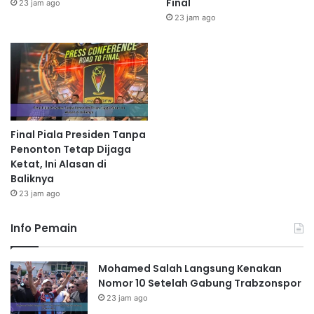
Final
23 jam ago
23 jam ago
Final Piala Presiden Tanpa
Penonton Tetap Dijaga
Ketat, Ini Alasan di
Baliknya
23 jam ago
Info Pemain
Mohamed Salah Langsung Kenakan
Nomor 10 Setelah Gabung Trabzonspor
23 jam ago