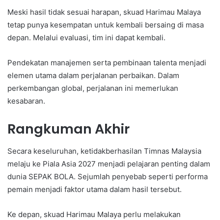
Meski hasil tidak sesuai harapan, skuad Harimau Malaya
tetap punya kesempatan untuk kembali bersaing di masa
depan. Melalui evaluasi, tim ini dapat kembali.
Pendekatan manajemen serta pembinaan talenta menjadi
elemen utama dalam perjalanan perbaikan. Dalam
perkembangan global, perjalanan ini memerlukan
kesabaran.
Rangkuman Akhir
Secara keseluruhan, ketidakberhasilan Timnas Malaysia
melaju ke Piala Asia 2027 menjadi pelajaran penting dalam
dunia SEPAK BOLA. Sejumlah penyebab seperti performa
pemain menjadi faktor utama dalam hasil tersebut.
Ke depan, skuad Harimau Malaya perlu melakukan