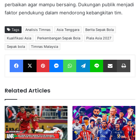
perbaikan agar mampu bersaing. Dukungan publik menjadi
faktor pendukung dalam mendorong kebangkitan tim.
Tags
Analisis Timnas
Asia Tenggara
Berita Sepak Bola
Kualifikasi Asia
Perkembangan Sepak Bola
Piala Asia 2027
Sepak bola
Timnas Malaysia
Facebook
X
Pinterest
Messenger
WhatsApp
Telegram
Line
Share via Email
Print
Related Articles