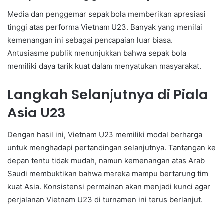
Media dan penggemar sepak bola memberikan apresiasi
tinggi atas performa Vietnam U23. Banyak yang menilai
kemenangan ini sebagai pencapaian luar biasa.
Antusiasme publik menunjukkan bahwa sepak bola
memiliki daya tarik kuat dalam menyatukan masyarakat.
Langkah Selanjutnya di Piala
Asia U23
Dengan hasil ini, Vietnam U23 memiliki modal berharga
untuk menghadapi pertandingan selanjutnya. Tantangan ke
depan tentu tidak mudah, namun kemenangan atas Arab
Saudi membuktikan bahwa mereka mampu bertarung tim
kuat Asia. Konsistensi permainan akan menjadi kunci agar
perjalanan Vietnam U23 di turnamen ini terus berlanjut.