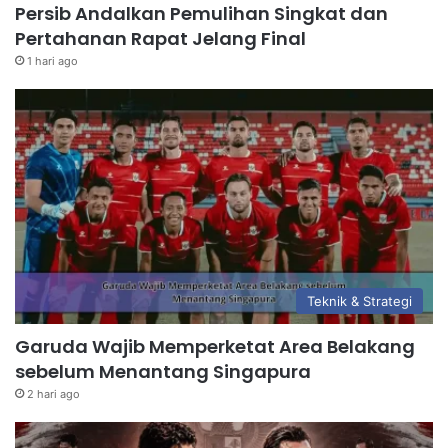
Persib Andalkan Pemulihan Singkat dan
Pertahanan Rapat Jelang Final
1 hari ago
Teknik & Strategi
Garuda Wajib Memperketat Area Belakang
sebelum Menantang Singapura
2 hari ago