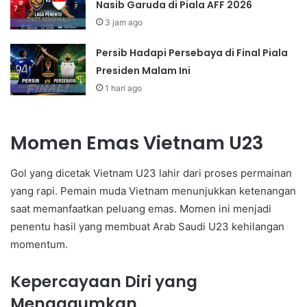
Nasib Garuda di Piala AFF 2026
3 jam ago
Persib Hadapi Persebaya di Final Piala
Presiden Malam Ini
1 hari ago
Momen Emas Vietnam U23
Gol yang dicetak Vietnam U23 lahir dari proses permainan
yang rapi. Pemain muda Vietnam menunjukkan ketenangan
saat memanfaatkan peluang emas. Momen ini menjadi
penentu hasil yang membuat Arab Saudi U23 kehilangan
momentum.
Kepercayaan Diri yang
Mengagumkan