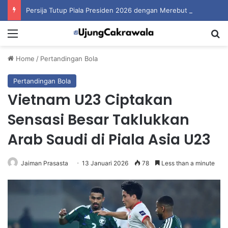
Persija Tutup Piala Presiden 2026 dengan Merebut Posisi Ketiga
Menu
S
Home
/
Pertandingan Bola
Pertandingan Bola
Vietnam U23 Ciptakan
Sensasi Besar Taklukkan
Arab Saudi di Piala Asia U23
Jaiman Prasasta
13 Januari 2026
78
Less than a minute