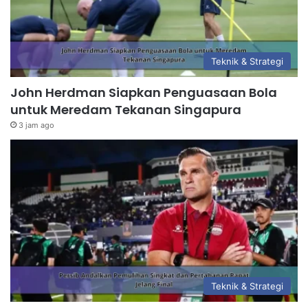
Teknik & Strategi
John Herdman Siapkan Penguasaan Bola
untuk Meredam Tekanan Singapura
3 jam ago
Teknik & Strategi