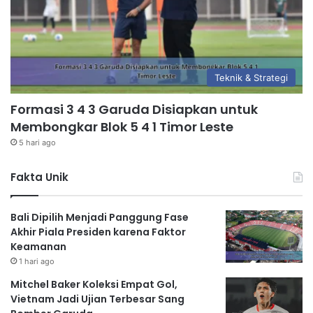
Teknik & Strategi
Formasi 3 4 3 Garuda Disiapkan untuk
Membongkar Blok 5 4 1 Timor Leste
5 hari ago
Fakta Unik
Bali Dipilih Menjadi Panggung Fase
Akhir Piala Presiden karena Faktor
Keamanan
1 hari ago
Mitchel Baker Koleksi Empat Gol,
Vietnam Jadi Ujian Terbesar Sang