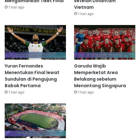
Mengamankan Tiket Final
setelah Dihantam
Vietnam
1 hari ago
1 hari ago
Yuran Fernandes
Garuda Wajib
Menentukan Final lewat
Memperketat Area
Sundulan di Pengujung
Belakang sebelum
Babak Pertama
Menantang Singapura
1 hari ago
1 hari ago