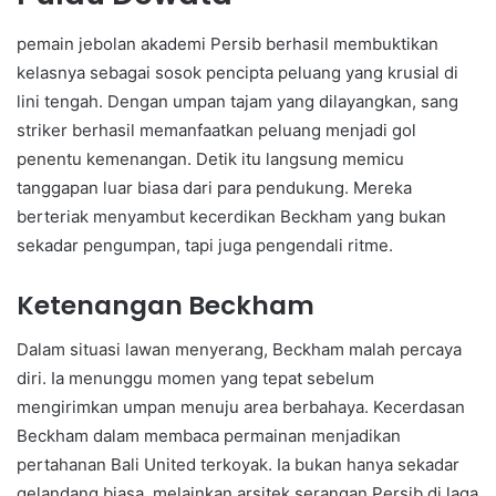
pemain jebolan akademi Persib berhasil membuktikan
kelasnya sebagai sosok pencipta peluang yang krusial di
lini tengah. Dengan umpan tajam yang dilayangkan, sang
striker berhasil memanfaatkan peluang menjadi gol
penentu kemenangan. Detik itu langsung memicu
tanggapan luar biasa dari para pendukung. Mereka
berteriak menyambut kecerdikan Beckham yang bukan
sekadar pengumpan, tapi juga pengendali ritme.
Ketenangan Beckham
Dalam situasi lawan menyerang, Beckham malah percaya
diri. Ia menunggu momen yang tepat sebelum
mengirimkan umpan menuju area berbahaya. Kecerdasan
Beckham dalam membaca permainan menjadikan
pertahanan Bali United terkoyak. Ia bukan hanya sekadar
gelandang biasa, melainkan arsitek serangan Persib di laga