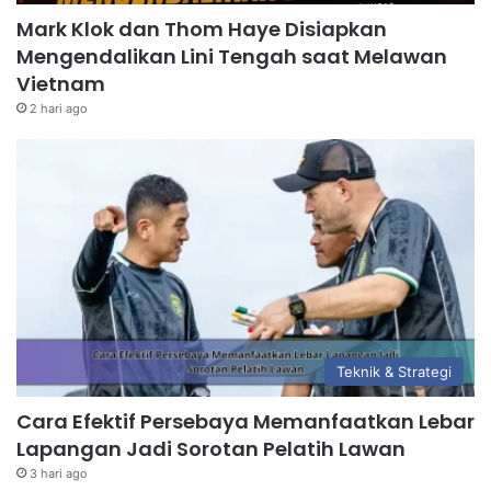
Mark Klok dan Thom Haye Disiapkan
Mengendalikan Lini Tengah saat Melawan
Vietnam
2 hari ago
Teknik & Strategi
Cara Efektif Persebaya Memanfaatkan Lebar
Lapangan Jadi Sorotan Pelatih Lawan
3 hari ago