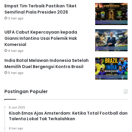
Empat Tim Terbaik Pastikan Tiket
Semifinal Piala Presiden 2026
3 hari ago
UEFA Cabut Kepercayaan kepada
Gianni Infantino Usai Polemik Hak
Komersial
4 hari ago
India Batal Melawan Indonesia Setelah
Memilih Duel Bergengsi Kontra Brasil
5 hari ago
Postingan Populer
6 Juni 2025
Kisah Emas Ajax Amsterdam: Ketika Total Football dan
Talenta Lokal Tak Terkalahkan
6 hari ago