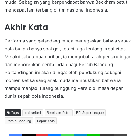
muda. Sebagian yang berpendapat bahwa Beckham patut
mendapat jam terbang di tim nasional Indonesia.
Akhir Kata
Performa sang gelandang muda menegaskan bahwa sepak
bola bukan hanya soal gol, tetapi juga tentang kreativitas.
Melalui satu umpan brilian, ia mengubah arah pertandingan
dan menorehkan cerita indah bagi Persib Bandung.
Pertandingan ini akan diingat oleh pendukung sebagai
momen ketika sang anak muda membuktikan bahwa ia
mampu menjadi tulang punggung Persib di masa depan
dunia sepak bola Indonesia.
Tags
bali united
Beckham Putra
BRI Super League
Persib Bandung
Sepak bola
Facebook
X
Pinterest
Messenger
WhatsApp
Telegram
Line
Share via Email
Print