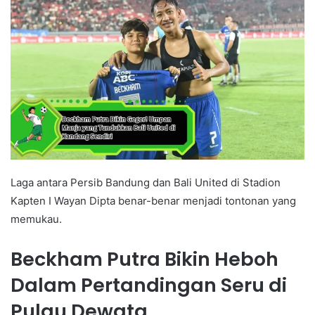
Laga antara Persib Bandung dan Bali United di Stadion
Kapten I Wayan Dipta benar-benar menjadi tontonan yang
memukau.
Beckham Putra Bikin Heboh
Dalam Pertandingan Seru di
Pulau Dewata