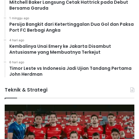
Mitchell Baker Langsung Cetak Hattrick pada Debut
Bersama Garuda
1 minggu ago
Persija Bangkit dari Ketertinggalan Dua Gol dan Paksa
Port FC Berbagi Angka
4 hari ago
Kembalinya Unai Emery ke Jakarta Disambut
Antusiasme yang Membuatnya Terkejut
6 hari ago
Timor Leste vs Indonesia Jadi Ujian Tandang Pertama
John Herdman
Teknik & Strategi