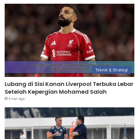
Teknik & Strategi
Lubang di Sisi Kanan Liverpool Terbuka Lebar
Setelah Kepergian Mohamed Salah
4 hari ago