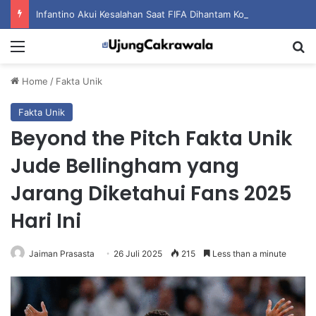
Infantino Akui Kesalahan Saat FIFA Dihantam Kontroversi Hak Komersial
Menu
S
Home
/
Fakta Unik
Fakta Unik
Beyond the Pitch Fakta Unik
Jude Bellingham yang
Jarang Diketahui Fans 2025
Hari Ini
Jaiman Prasasta
26 Juli 2025
215
Less than a minute