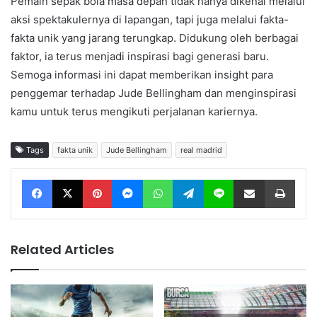
Pemain sepak bola masa depan tidak hanya dikenal melalui
aksi spektakulernya di lapangan, tapi juga melalui fakta-
fakta unik yang jarang terungkap. Didukung oleh berbagai
faktor, ia terus menjadi inspirasi bagi generasi baru.
Semoga informasi ini dapat memberikan insight para
penggemar terhadap Jude Bellingham dan menginspirasi
kamu untuk terus mengikuti perjalanan kariernya.
Tags
fakta unik
Jude Bellingham
real madrid
Facebook
X
Pinterest
Messenger
WhatsApp
Telegram
Line
Share via Email
Print
Related Articles