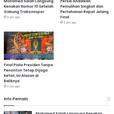
Mohamed Salah Langsung
Persib Andalkan
Kenakan Nomor 10 Setelah
Pemulihan Singkat dan
Gabung Trabzonspor
Pertahanan Rapat Jelang
Final
3 jam ago
3 jam ago
Final Piala Presiden Tanpa
Penonton Tetap Dijaga
Ketat, Ini Alasan di
Baliknya
3 jam ago
Info Pemain
Mohamed Salah Langsung Kenakan