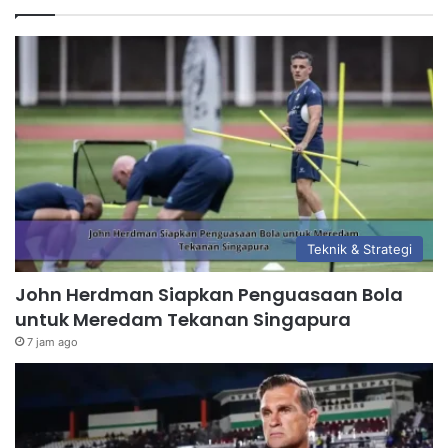
Teknik & Strategi
John Herdman Siapkan Penguasaan Bola
untuk Meredam Tekanan Singapura
7 jam ago