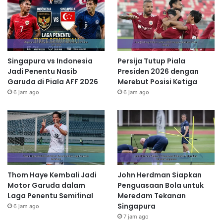
Singapura vs Indonesia
Persija Tutup Piala
Jadi Penentu Nasib
Presiden 2026 dengan
Garuda di Piala AFF 2026
Merebut Posisi Ketiga
6 jam ago
6 jam ago
Thom Haye Kembali Jadi
John Herdman Siapkan
Motor Garuda dalam
Penguasaan Bola untuk
Laga Penentu Semifinal
Meredam Tekanan
Singapura
6 jam ago
7 jam ago