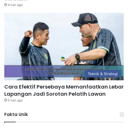
4 hari ago
Teknik & Strategi
Cara Efektif Persebaya Memanfaatkan Lebar
Lapangan Jadi Sorotan Pelatih Lawan
5 hari ago
Fakta Unik