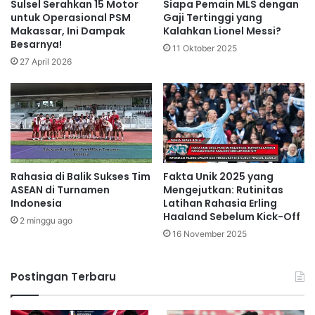
Sulsel Serahkan 15 Motor
Siapa Pemain MLS dengan
untuk Operasional PSM
Gaji Tertinggi yang
Makassar, Ini Dampak
Kalahkan Lionel Messi?
Besarnya!
11 Oktober 2025
27 April 2026
Rahasia di Balik Sukses Tim
Fakta Unik 2025 yang
ASEAN di Turnamen
Mengejutkan: Rutinitas
Indonesia
Latihan Rahasia Erling
Haaland Sebelum Kick-Off
2 minggu ago
16 November 2025
Postingan Terbaru