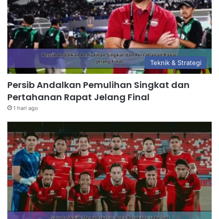
Teknik & Strategi
Persib Andalkan Pemulihan Singkat dan
Pertahanan Rapat Jelang Final
1 hari ago