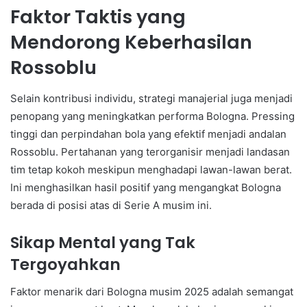
Faktor Taktis yang
Mendorong Keberhasilan
Rossoblu
Selain kontribusi individu, strategi manajerial juga menjadi
penopang yang meningkatkan performa Bologna. Pressing
tinggi dan perpindahan bola yang efektif menjadi andalan
Rossoblu. Pertahanan yang terorganisir menjadi landasan
tim tetap kokoh meskipun menghadapi lawan-lawan berat.
Ini menghasilkan hasil positif yang mengangkat Bologna
berada di posisi atas di Serie A musim ini.
Sikap Mental yang Tak
Tergoyahkan
Faktor menarik dari Bologna musim 2025 adalah semangat