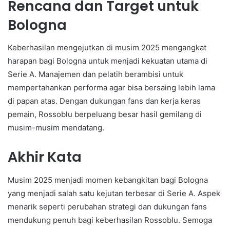
Rencana dan Target untuk
Bologna
Keberhasilan mengejutkan di musim 2025 mengangkat
harapan bagi Bologna untuk menjadi kekuatan utama di
Serie A. Manajemen dan pelatih berambisi untuk
mempertahankan performa agar bisa bersaing lebih lama
di papan atas. Dengan dukungan fans dan kerja keras
pemain, Rossoblu berpeluang besar hasil gemilang di
musim-musim mendatang.
Akhir Kata
Musim 2025 menjadi momen kebangkitan bagi Bologna
yang menjadi salah satu kejutan terbesar di Serie A. Aspek
menarik seperti perubahan strategi dan dukungan fans
mendukung penuh bagi keberhasilan Rossoblu. Semoga