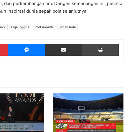
iri, dan perkembangan tim. Dengan kemenangan ini, pecinta
uh inspirasi dunia sepak bola selanjutnya.
rick
Liga Inggris
Portsmouth
Sepak bola
Pinterest
Messenger
Share via Email
Print