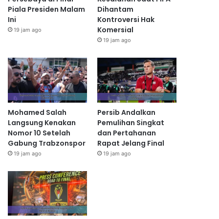
Piala Presiden Malam
Dihantam
Ini
Kontroversi Hak
Komersial
19 jam ago
19 jam ago
Mohamed Salah
Persib Andalkan
Langsung Kenakan
Pemulihan Singkat
Nomor 10 Setelah
dan Pertahanan
Gabung Trabzonspor
Rapat Jelang Final
19 jam ago
19 jam ago