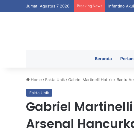
Jumat, Agustus 7 2026
Breaking News
Infantino Aku
Beranda
Pertan
Home
/
Fakta Unik
/
Gabriel Martinelli Hattrick Bantu 
Fakta Unik
Gabriel Martinell
Arsenal Hancurk