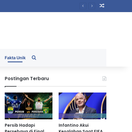
Random Arti
Search for
Fakta Unik
Postingan Terbaru
Persib Hadapi
Infantino Akui
Persebaya di Final
Kesalahan Saat FIFA