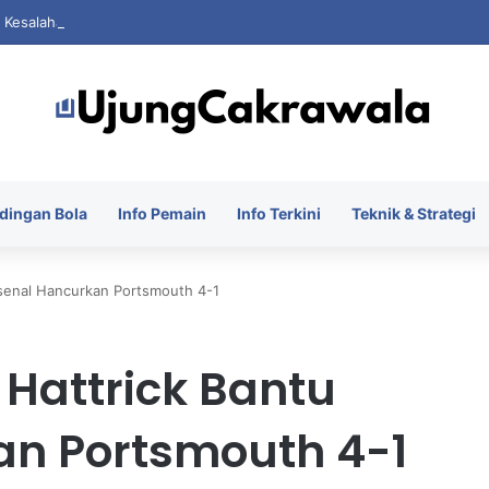
i Kesalahan Saat FIFA Dihantam Kontroversi Hak Komersial
dingan Bola
Info Pemain
Info Terkini
Teknik & Strategi
Arsenal Hancurkan Portsmouth 4-1
i Hattrick Bantu
an Portsmouth 4-1