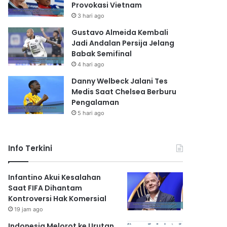
Provokasi Vietnam
3 hari ago
Gustavo Almeida Kembali
Jadi Andalan Persija Jelang
Babak Semifinal
4 hari ago
Danny Welbeck Jalani Tes
Medis Saat Chelsea Berburu
Pengalaman
5 hari ago
Info Terkini
Infantino Akui Kesalahan
Saat FIFA Dihantam
Kontroversi Hak Komersial
19 jam ago
Indonesia Melorot ke Urutan