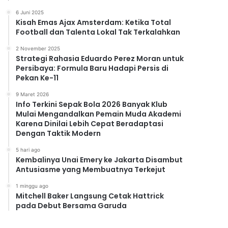
6 Juni 2025
Kisah Emas Ajax Amsterdam: Ketika Total
Football dan Talenta Lokal Tak Terkalahkan
2 November 2025
Strategi Rahasia Eduardo Perez Moran untuk
Persibaya: Formula Baru Hadapi Persis di
Pekan Ke-11
9 Maret 2026
Info Terkini Sepak Bola 2026 Banyak Klub
Mulai Mengandalkan Pemain Muda Akademi
Karena Dinilai Lebih Cepat Beradaptasi
Dengan Taktik Modern
5 hari ago
Kembalinya Unai Emery ke Jakarta Disambut
Antusiasme yang Membuatnya Terkejut
1 minggu ago
Mitchell Baker Langsung Cetak Hattrick
pada Debut Bersama Garuda