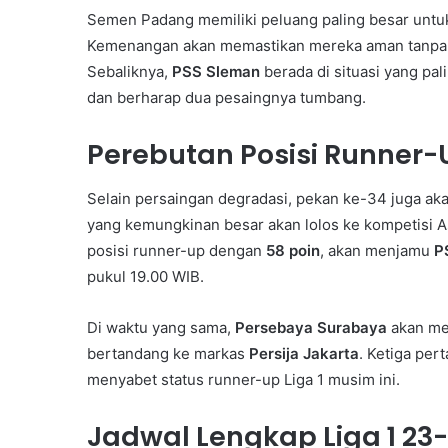
Semen Padang memiliki peluang paling besar untu
Kemenangan akan memastikan mereka aman tanpa pe
Sebaliknya,
PSS Sleman
berada di situasi yang pa
dan berharap dua pesaingnya tumbang.
Perebutan Posisi Runner-U
Selain persaingan degradasi, pekan ke-34 juga aka
yang kemungkinan besar akan lolos ke kompetisi 
posisi runner-up dengan
58 poin
, akan menjamu
P
pukul 19.00 WIB.
Di waktu yang sama,
Persebaya Surabaya
akan me
bertandang ke markas
Persija Jakarta
. Ketiga per
menyabet status runner-up Liga 1 musim ini.
Jadwal Lengkap Liga 1 23-