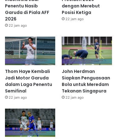
Penentu Nasib
dengan Merebut
Garuda di Piala AFF
Posisi Ketiga
2026
22 jam ago
22 jam ago
Thom Haye Kembali
John Herdman
Jadi Motor Garuda
Siapkan Penguasaan
dalam Laga Penentu
Bola untuk Meredam
Semifinal
Tekanan Singapura
22 jam ago
22 jam ago