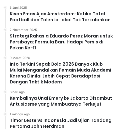
6 Juni 2025
Kisah Emas Ajax Amsterdam: Ketika Total
Football dan Talenta Lokal Tak Terkalahkan
2 November 2025
Strategi Rahasia Eduardo Perez Moran untuk
Persibaya: Formula Baru Hadapi Persis di
Pekan Ke-11
9 Maret 2026
Info Terkini Sepak Bola 2026 Banyak Klub
Mulai Mengandalkan Pemain Muda Akademi
Karena Dinilai Lebih Cepat Beradaptasi
Dengan Taktik Modern
6 hari ago
Kembalinya Unai Emery ke Jakarta Disambut
Antusiasme yang Membuatnya Terkejut
1 minggu ago
Timor Leste vs Indonesia Jadi Ujian Tandang
Pertama John Herdman