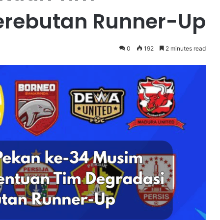
erebutan Runner-Up
0
192
2 minutes read