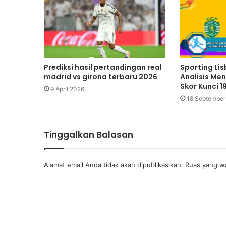
Prediksi hasil pertandingan real
Sporting Lis
madrid vs girona terbaru 2026
Analisis Me
Skor Kunci 
9 April 2026
18 September
Tinggalkan Balasan
Alamat email Anda tidak akan dipublikasikan.
Ruas yang wa
K
o
m