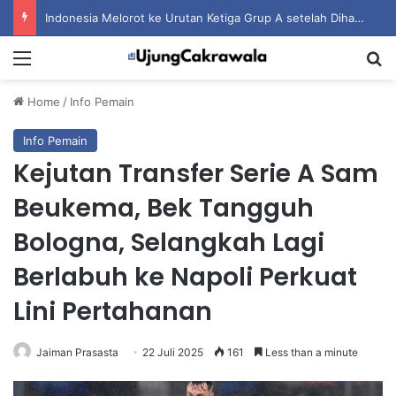
Indonesia Melorot ke Urutan Ketiga Grup A setelah Dihantam Vietnam
Menu
S
Home
/
Info Pemain
Info Pemain
Kejutan Transfer Serie A Sam
Beukema, Bek Tangguh
Bologna, Selangkah Lagi
Berlabuh ke Napoli Perkuat
Lini Pertahanan
Jaiman Prasasta
22 Juli 2025
161
Less than a minute