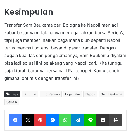
Kesimpulan
Transfer Sam Beukema dari Bologna ke Napoli menjadi
kabar besar yang tak hanya menggairahkan bursa Serie A,
tapi juga memperlihatkan bagaimana klub seperti Napoli
terus mencari potensi besar di pasar transfer. Dengan
segala kualitas dan pengalamannya, Sam Beukema diyakini
bisa jadi solusi lini belakang yang Napoli cari. Kita tunggu
saja kiprah barunya bersama Il Partenopei. Kamu sendiri
gimana, optimis dengan transfer ini?
Tags
Bologna
Info Pemain
Liga Italia
Napoli
Sam Beukema
Serie A
Facebook
X
Pinterest
Messenger
WhatsApp
Telegram
Line
Share via Email
Print