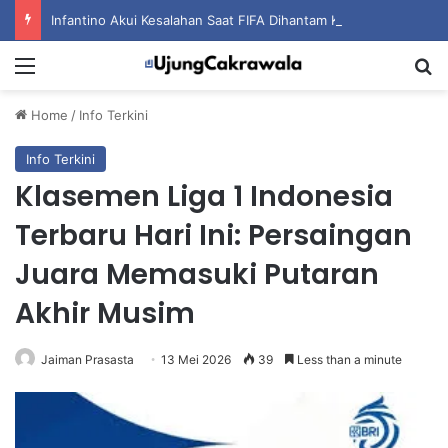
Infantino Akui Kesalahan Saat FIFA Dihantam Kontroversi Hak Komersial
Menu
S
Home
/
Info Terkini
Info Terkini
Klasemen Liga 1 Indonesia
Terbaru Hari Ini: Persaingan
Juara Memasuki Putaran
Akhir Musim
Jaiman Prasasta
13 Mei 2026
39
Less than a minute