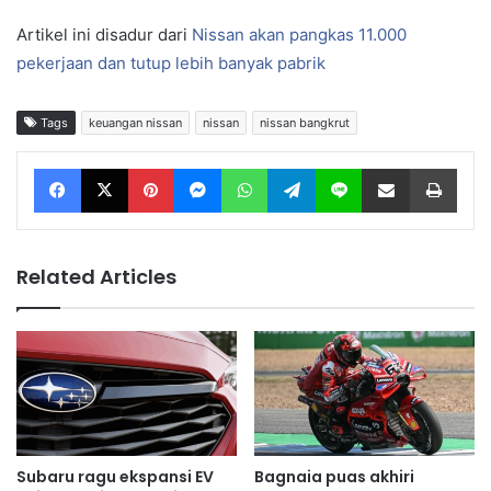
Artikel ini disadur dari
Nissan akan pangkas 11.000
pekerjaan dan tutup lebih banyak pabrik
Tags
keuangan nissan
nissan
nissan bangkrut
Facebook
X
Pinterest
Messenger
WhatsApp
Telegram
Line
Share via Email
Print
Related Articles
Subaru ragu ekspansi EV
Bagnaia puas akhiri