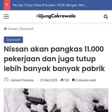
Persija Tutup Piala Presiden 2026 dengan Merebut Posisi Ketiga
Menu
S
Home
/
Otomotif
Otomotif
Nissan akan pangkas 11.000
pekerjaan dan juga tutup
lebih banyak banyak pabrik
Jaiman Prasasta
21 Mei 2025
162
2 minutes read