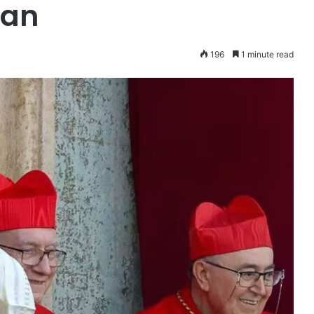
tan
196
1 minute read