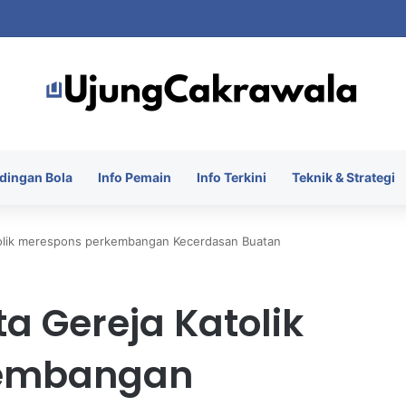
singkir dari ASEAN Championship 2026 Usai Ditahan Singapura
dingan Bola
Info Pemain
Info Terkini
Teknik & Strategi
tolik merespons perkembangan Kecerdasan Buatan
a Gereja Katolik
kembangan