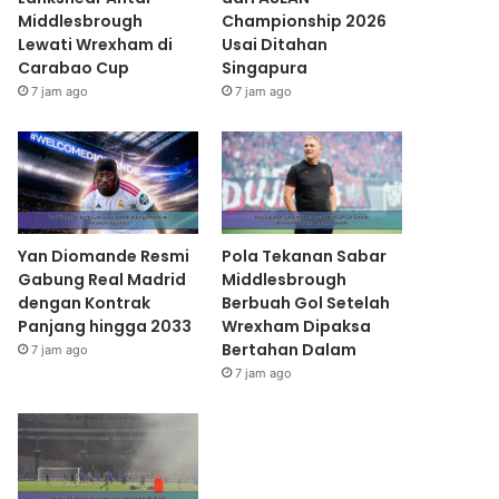
Middlesbrough
Championship 2026
Lewati Wrexham di
Usai Ditahan
Carabao Cup
Singapura
7 jam ago
7 jam ago
Yan Diomande Resmi
Pola Tekanan Sabar
Gabung Real Madrid
Middlesbrough
dengan Kontrak
Berbuah Gol Setelah
Panjang hingga 2033
Wrexham Dipaksa
Bertahan Dalam
7 jam ago
7 jam ago