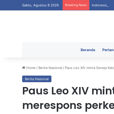
Sabtu, Agustus 8 2026
Breaking News
Indonesia Ter
Beranda
Pertan
Home
/
Berita Nasional
/
Paus Leo XIV minta Gereja Ka
Berita Nasional
Paus Leo XIV mint
merespons per