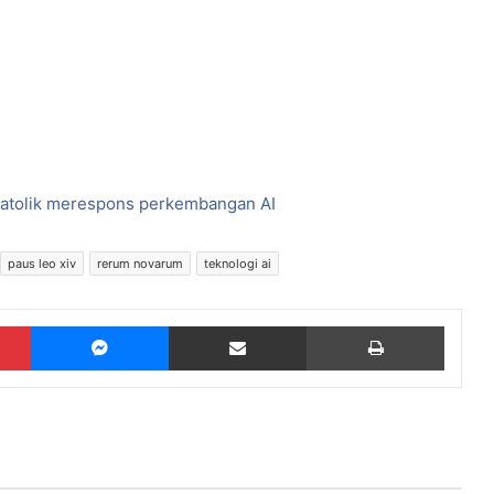
Katolik merespons perkembangan AI
paus leo xiv
rerum novarum
teknologi ai
Pinterest
Messenger
Share via Email
Print