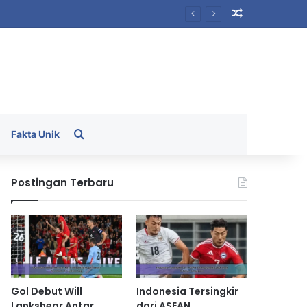
Random Arti
Search for
Fakta Unik
Postingan Terbaru
Gol Debut Will
Indonesia Tersingkir
Lankshear Antar
dari ASEAN