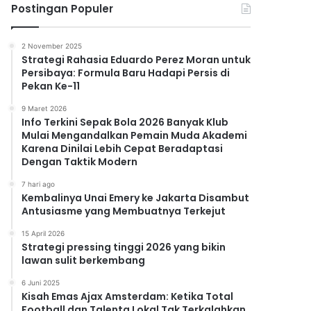
Postingan Populer
2 November 2025
Strategi Rahasia Eduardo Perez Moran untuk
Persibaya: Formula Baru Hadapi Persis di
Pekan Ke-11
9 Maret 2026
Info Terkini Sepak Bola 2026 Banyak Klub
Mulai Mengandalkan Pemain Muda Akademi
Karena Dinilai Lebih Cepat Beradaptasi
Dengan Taktik Modern
7 hari ago
Kembalinya Unai Emery ke Jakarta Disambut
Antusiasme yang Membuatnya Terkejut
15 April 2026
Strategi pressing tinggi 2026 yang bikin
lawan sulit berkembang
6 Juni 2025
Kisah Emas Ajax Amsterdam: Ketika Total
Football dan Talenta Lokal Tak Terkalahkan