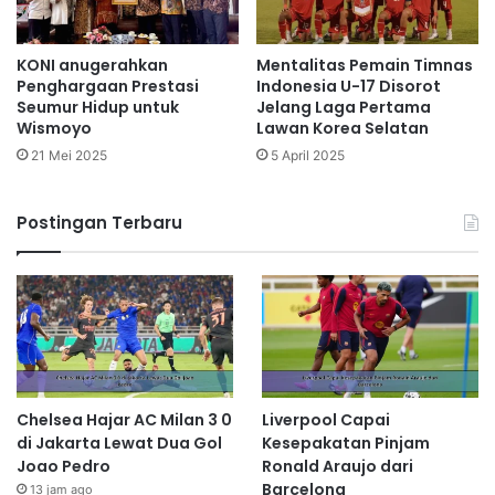
KONI anugerahkan
Mentalitas Pemain Timnas
Penghargaan Prestasi
Indonesia U-17 Disorot
Seumur Hidup untuk
Jelang Laga Pertama
Wismoyo
Lawan Korea Selatan
21 Mei 2025
5 April 2025
Postingan Terbaru
Chelsea Hajar AC Milan 3 0
Liverpool Capai
di Jakarta Lewat Dua Gol
Kesepakatan Pinjam
Joao Pedro
Ronald Araujo dari
Barcelona
13 jam ago