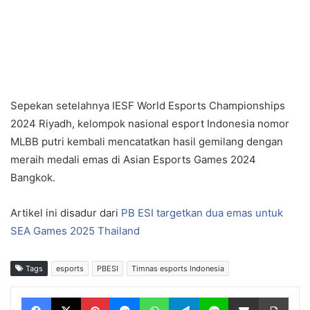
Sepekan setelahnya IESF World Esports Championships
2024 Riyadh, kelompok nasional esport Indonesia nomor
MLBB putri kembali mencatatkan hasil gemilang dengan
meraih medali emas di Asian Esports Games 2024
Bangkok.
Artikel ini disadur dari
PB ESI targetkan dua emas untuk
SEA Games 2025 Thailand
Tags
esports
PBESI
Timnas esports Indonesia
Facebook
X
Pinterest
Messenger
WhatsApp
Telegram
Line
Share via Email
Print