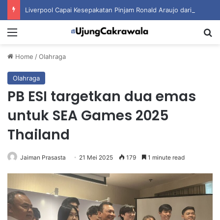
Liverpool Capai Kesepakatan Pinjam Ronald Araujo dari Barcelona
Menu
S
Home
/
Olahraga
Olahraga
PB ESI targetkan dua emas
untuk SEA Games 2025
Thailand
Jaiman Prasasta
21 Mei 2025
179
1 minute read