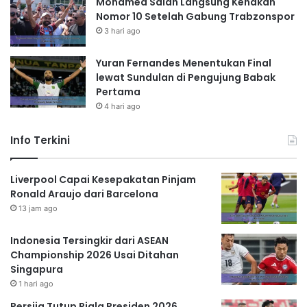
Mohamed Salah Langsung Kenakan
Nomor 10 Setelah Gabung Trabzonspor
3 hari ago
Yuran Fernandes Menentukan Final
lewat Sundulan di Pengujung Babak
Pertama
4 hari ago
Info Terkini
Liverpool Capai Kesepakatan Pinjam
Ronald Araujo dari Barcelona
13 jam ago
Indonesia Tersingkir dari ASEAN
Championship 2026 Usai Ditahan
Singapura
1 hari ago
Persija Tutup Piala Presiden 2026