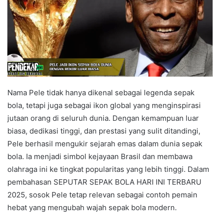
Nama Pele tidak hanya dikenal sebagai legenda sepak
bola, tetapi juga sebagai ikon global yang menginspirasi
jutaan orang di seluruh dunia. Dengan kemampuan luar
biasa, dedikasi tinggi, dan prestasi yang sulit ditandingi,
Pele berhasil mengukir sejarah emas dalam dunia sepak
bola. Ia menjadi simbol kejayaan Brasil dan membawa
olahraga ini ke tingkat popularitas yang lebih tinggi. Dalam
pembahasan SEPUTAR SEPAK BOLA HARI INI TERBARU
2025, sosok Pele tetap relevan sebagai contoh pemain
hebat yang mengubah wajah sepak bola modern.