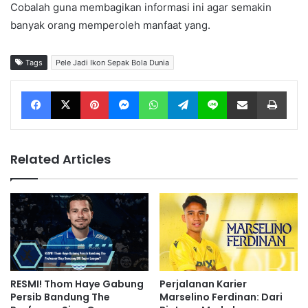
Cobalah guna membagikan informasi ini agar semakin
banyak orang memperoleh manfaat yang.
Tags
Pele Jadi Ikon Sepak Bola Dunia
Facebook
X
Pinterest
Messenger
WhatsApp
Telegram
Line
Share via Email
Print
Related Articles
RESMI! Thom Haye Gabung
Perjalanan Karier
Persib Bandung The
Marselino Ferdinan: Dari