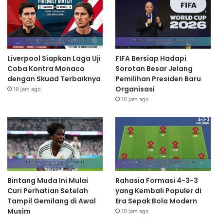
Liverpool Siapkan Laga Uji
FIFA Bersiap Hadapi
Coba Kontra Monaco
Sorotan Besar Jelang
dengan Skuad Terbaiknya
Pemilihan Presiden Baru
Organisasi
10 jam ago
10 jam ago
Bintang Muda Ini Mulai
Rahasia Formasi 4-3-3
Curi Perhatian Setelah
yang Kembali Populer di
Tampil Gemilang di Awal
Era Sepak Bola Modern
Musim
10 jam ago