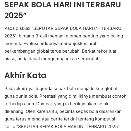
SEPAK BOLA HARI INI TERBARU
2025”
Pada diskusi “SEPUTAR SEPAK BOLA HARI INI TERBARU
2025”, bintang Brasil menjadi elemen penting yang paling
menarik. Evolusi hidupnya menunjukkan arah
perkembangan global terus berubah. Berkat rekor luar
biasa, anda dapat mengembangkan semangat.
Akhir Kata
Pada akhirnya, legenda sepak bola menjadi ikon global
guna dunia bola. Prestasi yang dimilikinya membuat contoh
terhadap anda. Dampak yang ia berikan akan selalu
dikenang. Oleh karena itu, pecinta sepak bola disarankan
guna terus memantau berita terkini tentang kompetisi
serta “SEPUTAR SEPAK BOLA HARI INI TERBARU 2025”.