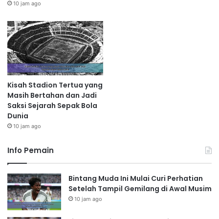
10 jam ago
Kisah Stadion Tertua yang
Masih Bertahan dan Jadi
Saksi Sejarah Sepak Bola
Dunia
10 jam ago
Info Pemain
Bintang Muda Ini Mulai Curi Perhatian
Setelah Tampil Gemilang di Awal Musim
10 jam ago