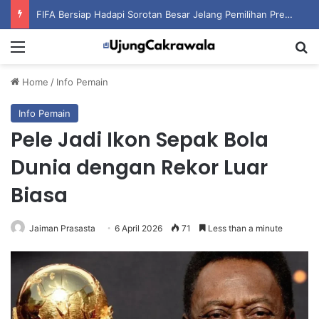
FIFA Bersiap Hadapi Sorotan Besar Jelang Pemilihan Presiden Baru Organisasi
Menu
S
Home
/
Info Pemain
Info Pemain
Pele Jadi Ikon Sepak Bola
Dunia dengan Rekor Luar
Biasa
Jaiman Prasasta
6 April 2026
71
Less than a minute