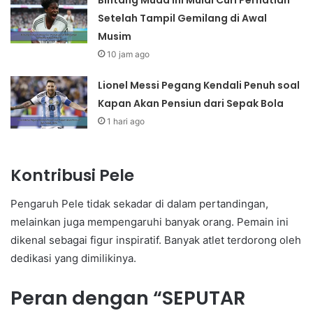
Bintang Muda Ini Mulai Curi Perhatian
Setelah Tampil Gemilang di Awal
Musim
10 jam ago
Lionel Messi Pegang Kendali Penuh soal
Kapan Akan Pensiun dari Sepak Bola
1 hari ago
Kontribusi Pele
Pengaruh Pele tidak sekadar di dalam pertandingan,
melainkan juga mempengaruhi banyak orang. Pemain ini
dikenal sebagai figur inspiratif. Banyak atlet terdorong oleh
dedikasi yang dimilikinya.
Peran dengan “SEPUTAR