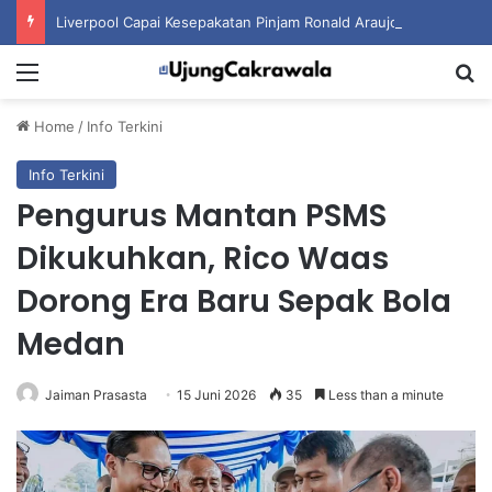
Liverpool Capai Kesepakatan Pinjam Ronald Araujo dari Barcelona
Menu
S
Home
/
Info Terkini
Info Terkini
Pengurus Mantan PSMS
Dikukuhkan, Rico Waas
Dorong Era Baru Sepak Bola
Medan
Jaiman Prasasta
15 Juni 2026
35
Less than a minute