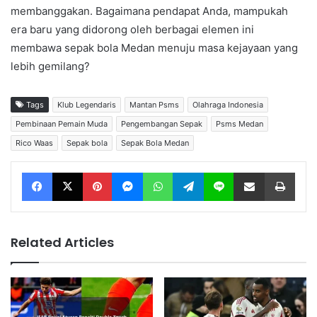
membanggakan. Bagaimana pendapat Anda, mampukah
era baru yang didorong oleh berbagai elemen ini
membawa sepak bola Medan menuju masa kejayaan yang
lebih gemilang?
Tags
Klub Legendaris
Mantan Psms
Olahraga Indonesia
Pembinaan Pemain Muda
Pengembangan Sepak
Psms Medan
Rico Waas
Sepak bola
Sepak Bola Medan
Facebook
X
Pinterest
Messenger
WhatsApp
Telegram
Line
Share via Email
Print
Related Articles