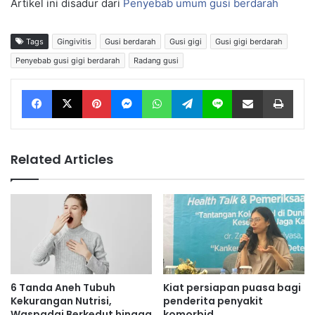
Artikel ini disadur dari
Penyebab umum gusi berdarah
Tags
Gingivitis
Gusi berdarah
Gusi gigi
Gusi gigi berdarah
Penyebab gusi gigi berdarah
Radang gusi
Facebook
X
Pinterest
Messenger
WhatsApp
Telegram
Line
Share via Email
Print
Related Articles
6 Tanda Aneh Tubuh
Kiat persiapan puasa bagi
Kekurangan Nutrisi,
penderita penyakit
Waspadai Berkedut hingga
komorbid