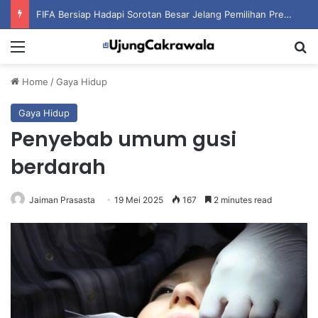
FIFA Bersiap Hadapi Sorotan Besar Jelang Pemilihan Presiden Baru Organisasi
Menu
S
Home
/
Gaya Hidup
Gaya Hidup
Penyebab umum gusi
berdarah
Jaiman Prasasta
19 Mei 2025
167
2 minutes read