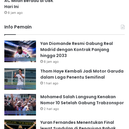
AC Milan Beradu di GBK
Hari Ini
8 jam ago
Info Pemain
Yan Diomande Resmi Gabung Real
Madrid dengan Kontrak Panjang
hingga 2033
8 jam ago
Thom Haye Kembali Jadi Motor Garuda
dalam Laga Penentu Semifinal
1 hari ago
Mohamed Salah Langsung Kenakan
Nomor 10 Setelah Gabung Trabzonspor
2 hari ago
Yuran Fernandes Menentukan Final
lewat Sundulan di Pengujung Babak