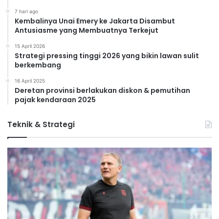
7 hari ago
Kembalinya Unai Emery ke Jakarta Disambut
Antusiasme yang Membuatnya Terkejut
15 April 2026
Strategi pressing tinggi 2026 yang bikin lawan sulit
berkembang
16 April 2025
Deretan provinsi berlakukan diskon & pemutihan
pajak kendaraan 2025
Teknik & Strategi