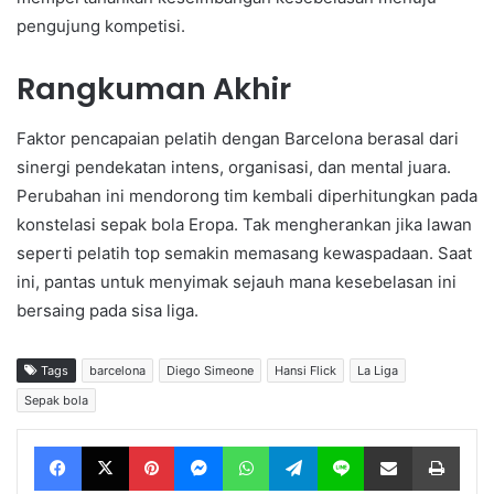
pengujung kompetisi.
Rangkuman Akhir
Faktor pencapaian pelatih dengan Barcelona berasal dari
sinergi pendekatan intens, organisasi, dan mental juara.
Perubahan ini mendorong tim kembali diperhitungkan pada
konstelasi sepak bola Eropa. Tak mengherankan jika lawan
seperti pelatih top semakin memasang kewaspadaan. Saat
ini, pantas untuk menyimak sejauh mana kesebelasan ini
bersaing pada sisa liga.
Tags
barcelona
Diego Simeone
Hansi Flick
La Liga
Sepak bola
Facebook
X
Pinterest
Messenger
WhatsApp
Telegram
Line
Share via Email
Print