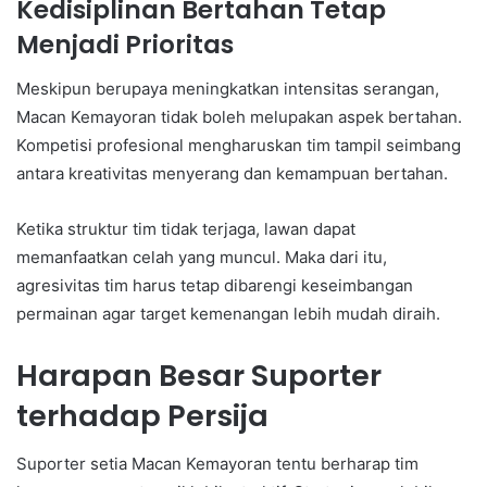
Kedisiplinan Bertahan Tetap
Menjadi Prioritas
Meskipun berupaya meningkatkan intensitas serangan,
Macan Kemayoran tidak boleh melupakan aspek bertahan.
Kompetisi profesional mengharuskan tim tampil seimbang
antara kreativitas menyerang dan kemampuan bertahan.
Ketika struktur tim tidak terjaga, lawan dapat
memanfaatkan celah yang muncul. Maka dari itu,
agresivitas tim harus tetap dibarengi keseimbangan
permainan agar target kemenangan lebih mudah diraih.
Harapan Besar Suporter
terhadap Persija
Suporter setia Macan Kemayoran tentu berharap tim