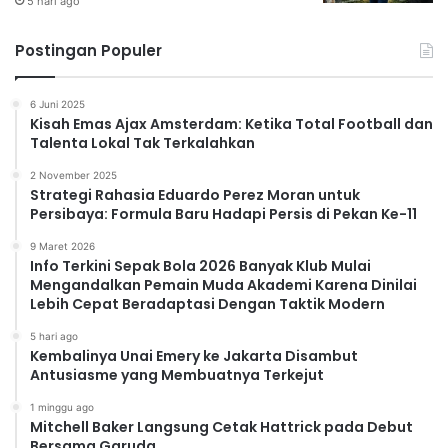
5 hari ago
Postingan Populer
6 Juni 2025
Kisah Emas Ajax Amsterdam: Ketika Total Football dan
Talenta Lokal Tak Terkalahkan
2 November 2025
Strategi Rahasia Eduardo Perez Moran untuk
Persibaya: Formula Baru Hadapi Persis di Pekan Ke-11
9 Maret 2026
Info Terkini Sepak Bola 2026 Banyak Klub Mulai
Mengandalkan Pemain Muda Akademi Karena Dinilai
Lebih Cepat Beradaptasi Dengan Taktik Modern
5 hari ago
Kembalinya Unai Emery ke Jakarta Disambut
Antusiasme yang Membuatnya Terkejut
1 minggu ago
Mitchell Baker Langsung Cetak Hattrick pada Debut
Bersama Garuda