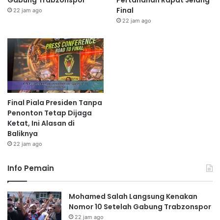
Gabung Trabzonspor
Pertahanan Rapat Jelang
Final
22 jam ago
22 jam ago
Final Piala Presiden Tanpa
Penonton Tetap Dijaga
Ketat, Ini Alasan di
Baliknya
22 jam ago
Info Pemain
Mohamed Salah Langsung Kenakan
Nomor 10 Setelah Gabung Trabzonspor
22 jam ago