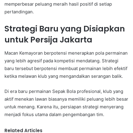
memperbesar peluang meraih hasil positif di setiap
pertandingan.
Strategi Baru yang Disiapkan
untuk Persija Jakarta
Macan Kemayoran berpotensi menerapkan pola permainan
yang lebih agresif pada kompetisi mendatang. Strategi
baru tersebut berpotensi membuat permainan lebih efektif
ketika melawan klub yang mengandalkan serangan balik.
Di era baru permainan Sepak Bola profesional, klub yang
aktif menekan lawan biasanya memiliki peluang lebih besar
untuk menang. Karena itu, persiapan strategi menyerang
menjadi fokus utama dalam pengembangan tim.
Related Articles