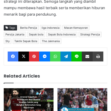
strategi ini diterapkan. Semoga langkah yang diambil
mampu membawa hasil terbaik serta memberikan hiburan
menarik bagi para pendukung.
Tags
Berita Persija
liga indonesia
Macan Kemayoran
Persija Jakarta
Sepak bola
Sepak Bola Indonesia
Strategi Persija
Sty
Taktik Sepak Bola
The Jakmania
Facebook
X
Pinterest
Messenger
WhatsApp
Telegram
Line
Share via Email
Print
Related Articles