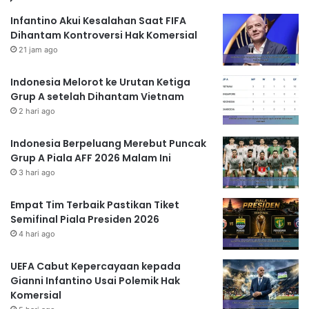
Infantino Akui Kesalahan Saat FIFA
Dihantam Kontroversi Hak Komersial
21 jam ago
Indonesia Melorot ke Urutan Ketiga
Grup A setelah Dihantam Vietnam
2 hari ago
Indonesia Berpeluang Merebut Puncak
Grup A Piala AFF 2026 Malam Ini
3 hari ago
Empat Tim Terbaik Pastikan Tiket
Semifinal Piala Presiden 2026
4 hari ago
UEFA Cabut Kepercayaan kepada
Gianni Infantino Usai Polemik Hak
Komersial