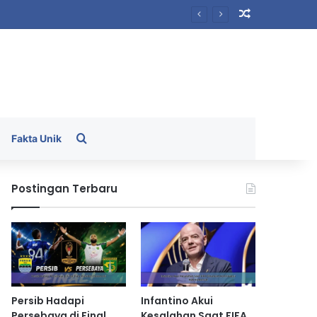
Random Arti
Search for
Fakta Unik
Postingan Terbaru
Persib Hadapi
Infantino Akui
Persebaya di Final
Kesalahan Saat FIFA