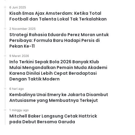
6 Juni 2025
Kisah Emas Ajax Amsterdam: Ketika Total
Football dan Talenta Lokal Tak Terkalahkan
2 November 2025
Strategi Rahasia Eduardo Perez Moran untuk
Persibaya: Formula Baru Hadapi Persis di
Pekan Ke-11
9 Maret 2026
Info Terkini Sepak Bola 2026 Banyak Klub
Mulai Mengandalkan Pemain Muda Akademi
Karena Dinilai Lebih Cepat Beradaptasi
Dengan Taktik Modern
6 hari ago
Kembalinya Unai Emery ke Jakarta Disambut
Antusiasme yang Membuatnya Terkejut
1 minggu ago
Mitchell Baker Langsung Cetak Hattrick
pada Debut Bersama Garuda