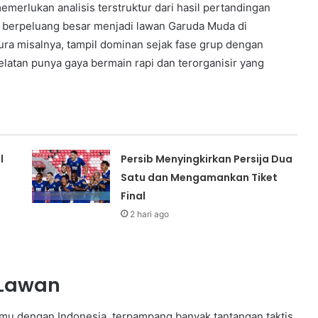
erlukan analisis terstruktur dari hasil pertandingan
g berpeluang besar menjadi lawan Garuda Muda di
kura misalnya, tampil dominan sejak fase grup dengan
atan punya gaya bermain rapi dan terorganisir yang
l
Persib Menyingkirkan Persija Dua
Satu dan Mengamankan Tiket
Final
2 hari ago
 Lawan
emu dengan Indonesia, terpampang banyak tantangan taktis