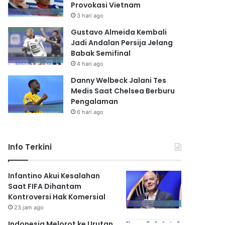
Provokasi Vietnam
3 hari ago
Gustavo Almeida Kembali
Jadi Andalan Persija Jelang
Babak Semifinal
4 hari ago
Danny Welbeck Jalani Tes
Medis Saat Chelsea Berburu
Pengalaman
6 hari ago
Info Terkini
Infantino Akui Kesalahan
Saat FIFA Dihantam
Kontroversi Hak Komersial
23 jam ago
Indonesia Melorot ke Urutan