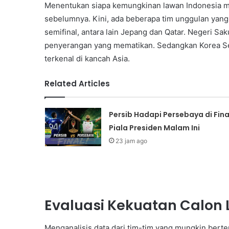
Menentukan siapa kemungkinan lawan Indonesia mem
sebelumnya. Kini, ada beberapa tim unggulan yan
semifinal, antara lain Jepang dan Qatar. Negeri Sa
penyerangan yang mematikan. Sedangkan Korea Sel
terkenal di kancah Asia.
Related Articles
Persib Hadapi Persebaya di Fina
Piala Presiden Malam Ini
23 jam ago
Evaluasi Kekuatan Calon
Menganalisis data dari tim-tim yang mungkin bert