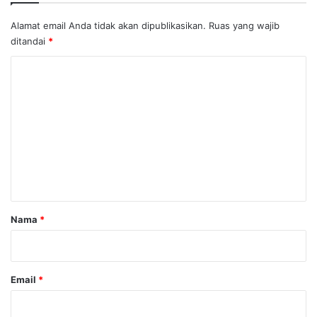
Alamat email Anda tidak akan dipublikasikan.
Ruas yang wajib
ditandai
*
K
o
m
e
n
t
a
r
Nama
*
*
Email
*