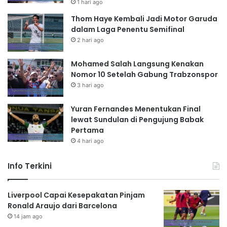
1 hari ago
Thom Haye Kembali Jadi Motor Garuda
dalam Laga Penentu Semifinal
2 hari ago
Mohamed Salah Langsung Kenakan
Nomor 10 Setelah Gabung Trabzonspor
3 hari ago
Yuran Fernandes Menentukan Final
lewat Sundulan di Pengujung Babak
Pertama
4 hari ago
Info Terkini
Liverpool Capai Kesepakatan Pinjam
Ronald Araujo dari Barcelona
14 jam ago