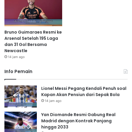
Bruno Guimaraes Resmi ke
Arsenal Setelah 195 Laga
dan 31 Gol Bersama
Newcastle
14 jam ago
Info Pemain
Lionel Messi Pegang Kendali Penuh soal
Kapan Akan Pensiun dari Sepak Bola
14 jam ago
Yan Diomande Resmi Gabung Real
Madrid dengan Kontrak Panjang
hingga 2033