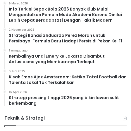
9 Maret 2026
Info Terkini Sepak Bola 2026 Banyak Klub Mulai
Mengandalkan Pemain Muda Akademi Karena Dinilai
Lebih Cepat Beradaptasi Dengan Taktik Modern
2 November 2025
Strategi Rahasia Eduardo Perez Moran untuk
Persibaya: Formula Baru Hadapi Persis di Pekan Ke-11
1 minggu ago
Kembalinya Unai Emery ke Jakarta Disambut
Antusiasme yang Membuatnya Terkejut
6 Juni 2025
Kisah Emas Ajax Amsterdam: Ketika Total Football dan
Talenta Lokal Tak Terkalahkan
15 April 2026
Strategi pressing tinggi 2026 yang bikin lawan sulit
berkembang
Teknik & Strategi