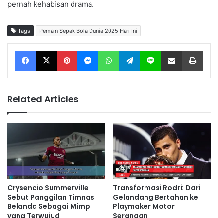
pernah kehabisan drama.
Tags
Pemain Sepak Bola Dunia 2025 Hari Ini
Facebook
X
Pinterest
Messenger
WhatsApp
Telegram
Line
Share via Email
Print
Related Articles
Crysencio Summerville
Transformasi Rodri: Dari
Sebut Panggilan Timnas
Gelandang Bertahan ke
Belanda Sebagai Mimpi
Playmaker Motor
yang Terwujud
Serangan