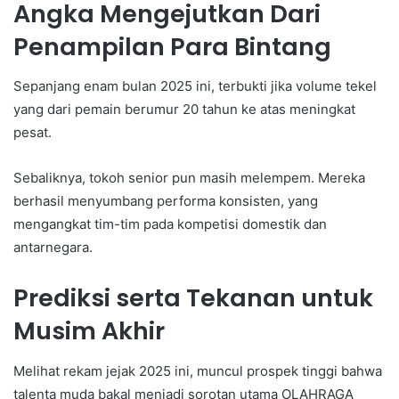
Angka Mengejutkan Dari
Penampilan Para Bintang
Sepanjang enam bulan 2025 ini, terbukti jika volume tekel
yang dari pemain berumur 20 tahun ke atas meningkat
pesat.
Sebaliknya, tokoh senior pun masih melempem. Mereka
berhasil menyumbang performa konsisten, yang
mengangkat tim-tim pada kompetisi domestik dan
antarnegara.
Prediksi serta Tekanan untuk
Musim Akhir
Melihat rekam jejak 2025 ini, muncul prospek tinggi bahwa
talenta muda bakal menjadi sorotan utama OLAHRAGA