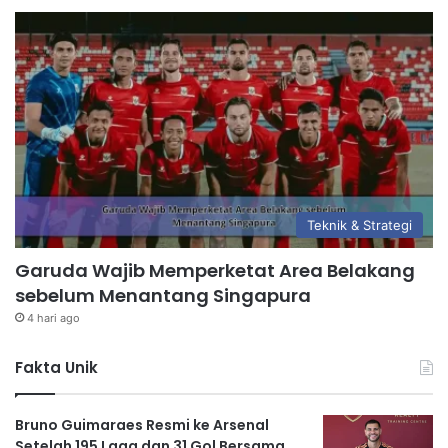
Teknik & Strategi
Garuda Wajib Memperketat Area Belakang
sebelum Menantang Singapura
4 hari ago
Fakta Unik
Bruno Guimaraes Resmi ke Arsenal
Setelah 195 Laga dan 31 Gol Bersama