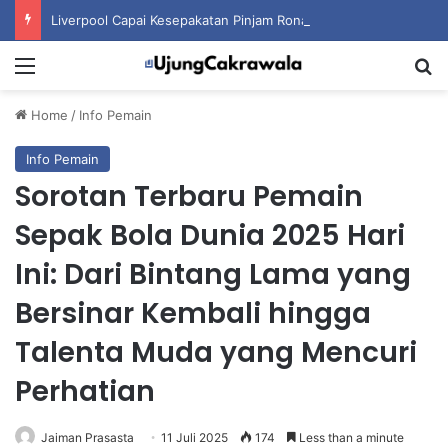
Liverpool Capai Kesepakatan Pinjam Ronald Araujo dari Barcelona
Menu
S
Home
/
Info Pemain
Info Pemain
Sorotan Terbaru Pemain
Sepak Bola Dunia 2025 Hari
Ini: Dari Bintang Lama yang
Bersinar Kembali hingga
Talenta Muda yang Mencuri
Perhatian
Jaiman Prasasta
11 Juli 2025
174
Less than a minute